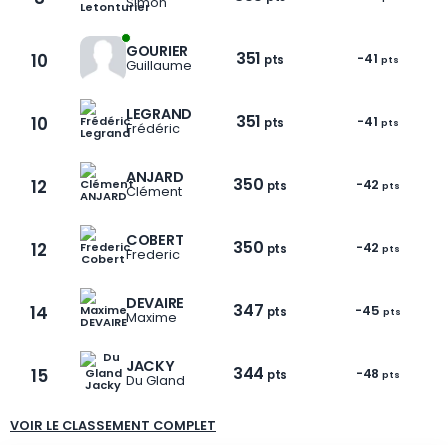
Simon
GOURIER
351
10
-41
pts
pts
Guillaume
LEGRAND
351
10
-41
pts
pts
Frédéric
1 / 30
ANJARD
350
12
-42
pts
pts
Clément
COBERT
350
12
-42
pts
pts
Frederic
DEVAIRE
347
14
-45
pts
pts
Maxime
JACKY
344
15
-48
pts
pts
Du Gland
VOIR LE CLASSEMENT COMPLET