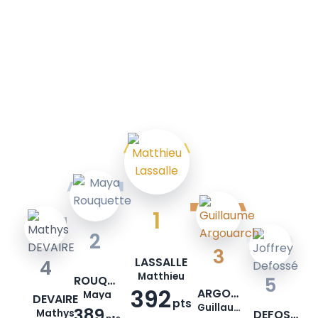
1
2
3
LASSALLE
4
Matthieu
ROUQUETTE
5
392
ARGOUARCH
Maya
DEVAIRE
pts
Guillaume
389
Mathys
DEFOSSÉ
pts