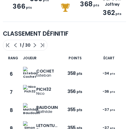
368
366
Joffrey
pts
pts
362
pts
CLASSEMENT DÉFINITIF
RANG
JOUEUR
POINTS
ÉCART
COCHET
358
6
-34
pts
pts
Esteban
PICH32
356
7
-36
pts
pts
Nico
BAUDOUIN
355
8
-37
pts
pts
Mathilde
LETONTURIER
355
8
-37
pts
pts