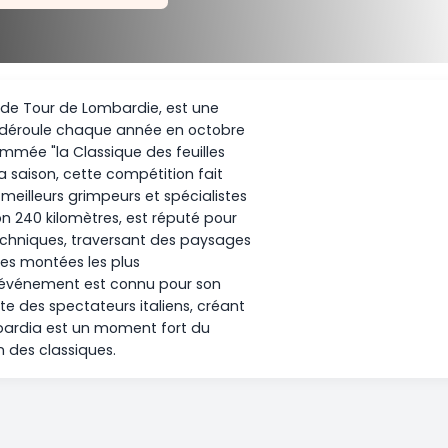
ORDRE
À compléter
5 coureurs manquants
s le nom de Tour de Lombardie, est une
 jour qui se déroule chaque année en octobre
alie. Surnommée "la Classique des feuilles
ive dans la saison, cette compétition fait
attire les meilleurs grimpeurs et spécialistes
, d'environ 240 kilomètres, est réputé pour
scentes techniques, traversant des paysages
es. L'une des montées les plus
isallo. L'événement est connu pour son
thousiaste des spectateurs italiens, créant