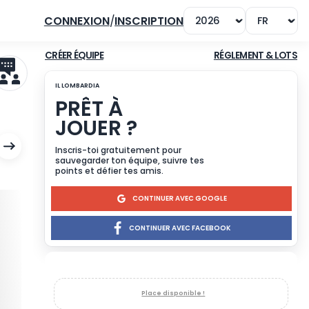
CONNEXION
/
INSCRIPTION
CRÉER ÉQUIPE
IL LOMBARDIA
PRÊT À
JOUER ?
Inscris-toi gratuitement p
sauvegarder ton équipe, su
points et défier tes amis.
CONTINUE
CONTINUER