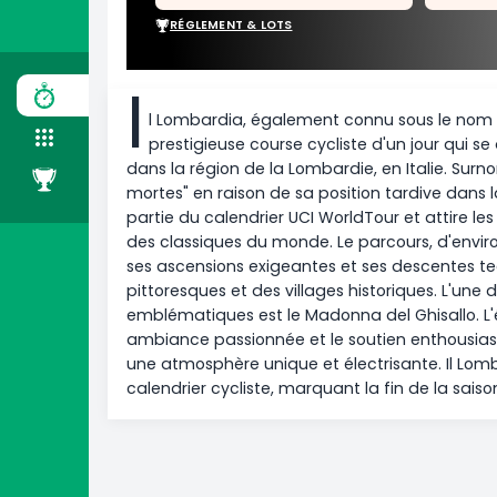
ÉQUIPE
0/5
5 coureurs manquants
COURSE
RÉGLEMENT & LOTS
ÉQUIPE
CLASSEMENT
I
l Lombardia, également connu sou
prestigieuse course cycliste d'un
dans la région de la Lombardie, en It
mortes" en raison de sa position tard
partie du calendrier UCI WorldTour et 
des classiques du monde. Le parcours
ses ascensions exigeantes et ses de
pittoresques et des villages historiqu
emblématiques est le Madonna del Gh
ambiance passionnée et le soutien en