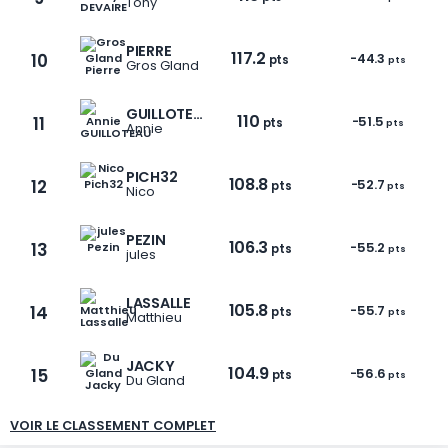
Tony
PIERRE
117.2
10
-44.3
pts
pts
Gros Gland
GUILLOTEAU
110
11
-51.5
pts
pts
Annie
1 / 5
PICH32
108.8
12
-52.7
pts
pts
Nico
PEZIN
106.3
13
-55.2
pts
pts
jules
LASSALLE
105.8
14
-55.7
pts
pts
Matthieu
JACKY
104.9
15
-56.6
pts
pts
Du Gland
VOIR LE CLASSEMENT COMPLET