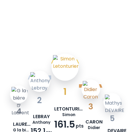
1
2
3
LETONTURIER
4
Simon
LEBRAY
5
161.5
CARON
Anthony
LAURENT
pts
Didier
152.1
G la bière🍺
DEVAIRE
pts