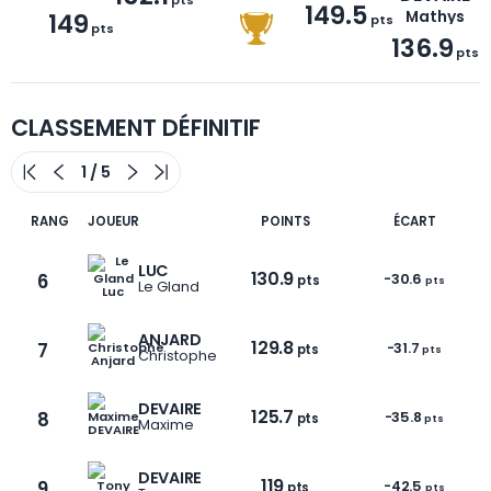
149.5
149
Mathys
pts
pts
136.9
pts
CLASSEMENT DÉFINITIF
RANG
JOUEUR
POINTS
ÉCART
LUC
130.9
6
-30.6
pts
pts
Le Gland
ANJARD
129.8
7
-31.7
pts
pts
Christophe
DEVAIRE
125.7
8
-35.8
pts
pts
Maxime
DEVAIRE
119
9
-42.5
pts
pts