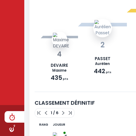
2
4
PASSET
Aurélien
DEVAIRE
442
Maxime
pts
435
COURSE
pts
ÉTAPES