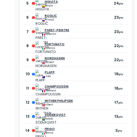
POINTS
ÉCART
28
-38
pts
pts
24
-42
pts
pts
20
-46
pts
pts
417
-49
pts
pts
08
-58
pts
pts