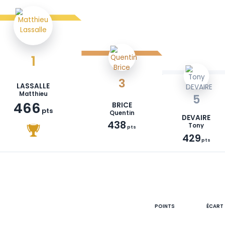
1
3
LASSALLE
Matthieu
466
BRICE
pts
Quentin
438
pts