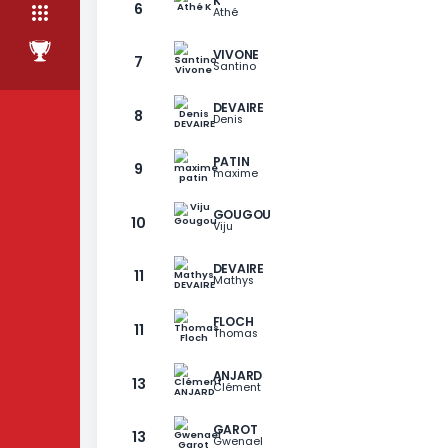
ÉQUIPE
CLASSEMENT DÉFINITIF
CLASSEMENT
RANG
JOUEUR
K
6
Athé
VIVONE
7
Santino
DEVAIRE
8
Denis
PATIN
9
maxime
GOUGOU
10
Viju