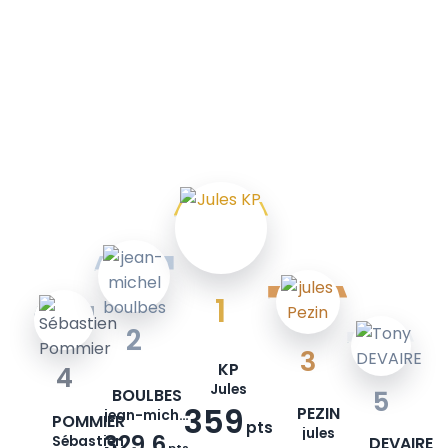
1
2
3
KP
4
Jules
BOULBES
5
359
PEZIN
jean-michel
POMMIER
pts
jules
329.6
Sébastien
DEVAIRE
pts