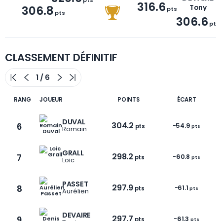
316.6
306.8
Tony
pts
pts
306.6
pts
CLASSEMENT DÉFINITIF
RANG
JOUEUR
POINTS
ÉCART
DUVAL
304.2
6
-54.9
pts
pts
Romain
GRALL
298.2
7
-60.8
pts
pts
Loic
PASSET
297.9
8
-61.1
pts
pts
Aurélien
DEVAIRE
297.7
9
-61.3
pts
pts