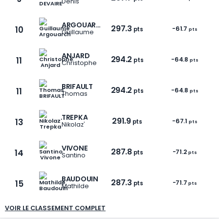
Denis
ARGOUARCH
297.3
10
-61.7
pts
pts
Guillaume
ANJARD
294.2
11
-64.8
pts
pts
Christophe
1 / 6
BRIFAULT
294.2
11
-64.8
pts
pts
Thomas
TREPKA
291.9
13
-67.1
pts
pts
Nikolaz'
VIVONE
287.8
14
-71.2
pts
pts
Santino
BAUDOUIN
287.3
15
-71.7
pts
pts
Mathilde
VOIR LE CLASSEMENT COMPLET