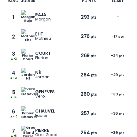
RANG
JOUEUR
POINTS
ÉCART
RAJA
293
1
–
pts
Morgan
EHT
276
2
-17
pts
pts
Mathieu
3
COURT
269
-24
pts
pts
Florian
▲
+2
4
NÉ
264
-29
pts
pts
Jordan
▲
+21
5
GENEVES
260
-33
pts
pts
Vero
▲
+4
6
CHAUVEL
257
-36
pts
pts
Fabien
▲
+10
7
PIERRE
254
-39
pts
pts
Gros Gland
▲
+5