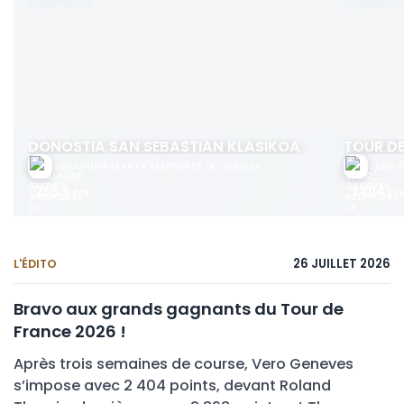
DONOSTIA SAN SEBASTIAN KLASIKOA
TOUR D
GUILLAUME MARTY REMPORTE LA COURSE
VERO 
26 JUILLET 2026
L'ÉDITO
Bravo aux grands gagnants du Tour de
France 2026 !
COURSES TERMINÉES
Après trois semaines de course, Vero Geneves
s’impose avec 2 404 points, devant Roland
255.6
2
pts