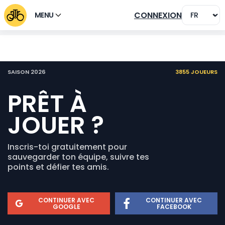
CONNEXION
MENU
Le Jeu du Tour
2026
3855 JOUEURS
SAISON 2026
PRÊT À
JOUER ?
Inscris-toi gratuitement pour
sauvegarder ton équipe, suivre tes
points et défier tes amis.
CONTINUER AVEC
CONTINUER AVEC
GOOGLE
FACEBOOK