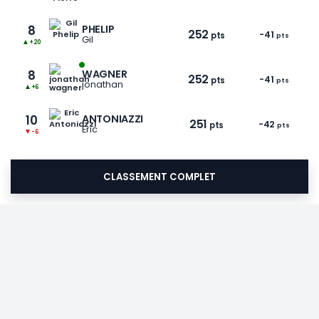
8
PHELIP
252
-41
pts
pts
Gil
▲
+20
8
WAGNER
252
-41
pts
pts
jonathan
▲
+6
10
ANTONIAZZI
251
-42
pts
pts
Eric
▼
-6
CLASSEMENT COMPLET