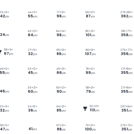
+
21=
57
+
9=
39
+
6=
69
+
21=
49
+
2
5
66
45
90
70
pts
pts
pts
pts
pt
1=
33
+
9=
44
+
11=
77
+
21=
66
+
2
42
55
98
87
s
pts
pts
pts
pt
1=
43
+
21=
84
+
14=
80
+
21
24
64
98
101
pts
s
pts
pts
p
58
+
9=
1=
27
+
5=
65
+
21=
86
+
21
67
32
86
107
pts
s
pts
pts
p
1=
46
+
9=
33
+
12=
45
+
21=
78
+
21
55
45
66
99
s
pts
pts
pts
pt
1=
39
+
21=
69
+
21=
58
+
21
46
60
90
79
pts
s
pts
pts
pt