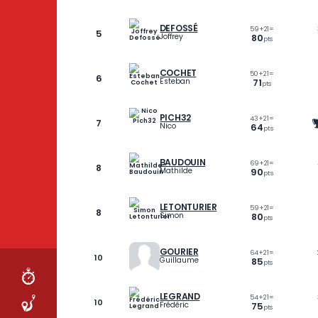
DEVAIRE
74
4
9
Mathys
DEFOSSÉ
59
+
2
5
Joffrey
80
pt
COCHET
50
+
2
6
Esteban
71
pt
PICH32
43
+
2
7
Nico
64
pt
BAUDOUIN
69
+
2
8
Mathilde
90
pt
COURSE
LETONTURIER
59
+
2
ÉTAPES
8
Simon
80
pt