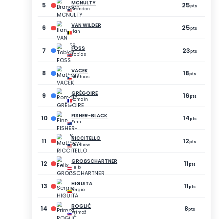
+
21=
267
+
84=
3
351
pts
pts
1=
279
+
72=
351
ts
pts
=
272
+
78=
350
ts
pts
=
266
+
84=
350
ts
pts
=
275
+
72=
347
s
pts
=
267
+
77=
344
ts
pts