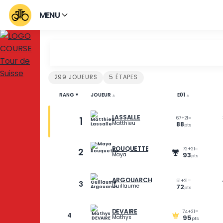
MENU
Classement Tour de 
299 JOUEURS
5 ÉTAPES
RANG
JOUEUR
E01
▲
▲
LASSALLE
1
67
+
21
Matthieu
88
pt
ROUQUETTE
72
2
9
Maya
ARGOUARCH
51
+
21
3
Guillaume
72
pt