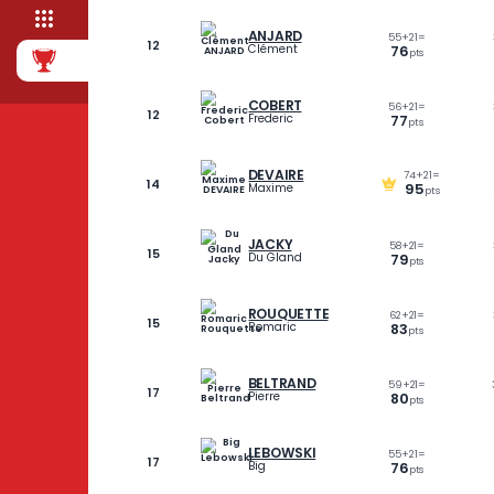
ÉQUIPE
GOURIER
64
+
2
CLASSEMENT
10
Guillaume
85
pt
LEGRAND
54
+
2
10
Frédéric
75
pt
ANJARD
55
+
2
12
Clément
76
pt
COBERT
56
+
2
12
Frederic
77
pt
DEVAIRE
74
14
9
Maxime
JACKY
58
+
21
15
Du Gland
79
pt