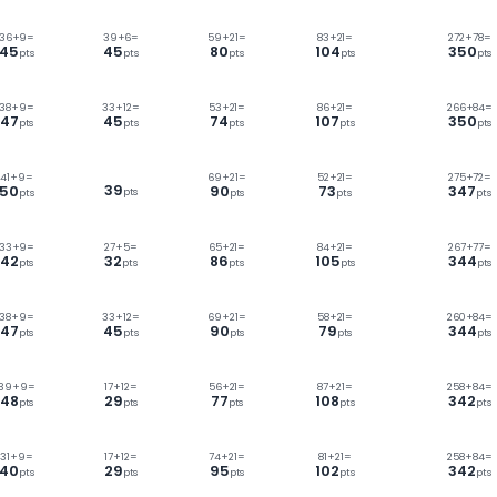
92
1=
23
+
9=
24
+
12=
64
+
21=
11
32
36
85
s
pts
pts
pts
1=
38
+
9=
67
+
21=
79
+
2
41
47
88
100
pts
s
pts
pts
p
1=
36
+
9=
39
+
6=
59
+
21=
83
+
21
45
45
80
104
s
pts
pts
pts
p
1=
38
+
9=
33
+
12=
53
+
21=
86
+
21
47
45
74
107
s
pts
pts
pts
p
+
21=
41
+
9=
69
+
21=
52
+
21
5
39
50
90
73
pts
pts
pts
pts
pt
=
33
+
9=
27
+
5=
65
+
21=
84
+
21
42
32
86
105
s
pts
pts
pts
p