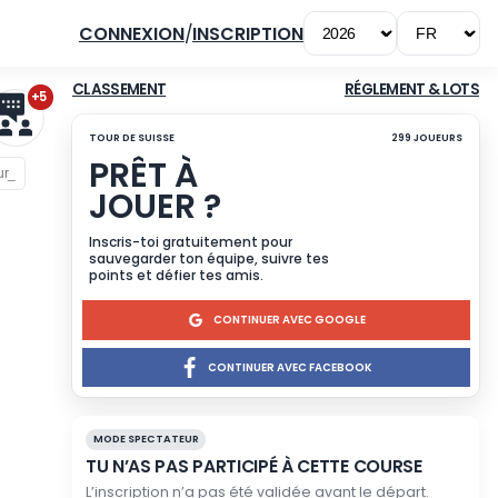
CONNEXION
/
INSCRIPTION
+5
CLASSEMENT
TOUR DE SUISSE
PRÊT À
JOUER ?
TOTAL
▲
▲
Inscris-toi gratuitement p
sauvegarder ton équipe, su
=
308
+
84=
points et défier tes amis.
392
s
pts
CONTINUE
=
305
+
84=
389
s
pts
CONTINUER
1=
290
+
78=
368
s
pts