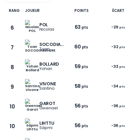
RANG
JOUEUR
POINTS
ÉCART
POL
63
6
-29
pts
pts
Nicolas
SOCODIABEHERE
60
7
-32
pts
pts
Toan
BOLLARD
59
8
-33
pts
pts
Yohan
VIVONE
58
9
-34
pts
pts
Santino
GAROT
56
10
-36
pts
pts
Gwenael
LIHTTU
56
10
-36
pts
pts
Sápmi