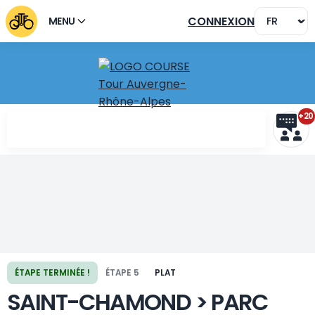
CONNEXION
MENU
+20
ÉTAPE TERMINÉE !
ÉTAPE 5
PLAT
SAINT-CHAMOND > PARC
Étape précédente
Étape suivante