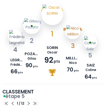
1
2
3
SORIN
4
Oscar
POZATO
5
92
MILLION
Gilou
LEGRAND
pts
Nico
90
Frédéric
SAIZ
pts
70
66
Coline
pts
pts
64
pts
CLASSEMENT
étape 5