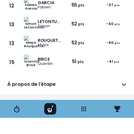
GARCIA
55
12
-37
pts
pts
Fabien
LETONTURIER
52
13
-40
pts
pts
Simon
ROUQUETTE
52
13
-40
pts
pts
Maya
BRICE
51
15
-41
pts
pts
Quentin
À propos de l'étape
1 / 12