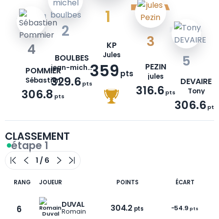
1
2
3
KP
4
Jules
BOULBES
5
359
PEZIN
jean-michel
POMMIER
pts
jules
329.6
Sébastien
DEVAIRE
pts
316.6
306.8
Tony
pts
pts
306.6
pts
CLASSEMENT
étape 1
RANG
JOUEUR
POINTS
ÉCART
DUVAL
304.2
6
-54.9
pts
pts
Romain