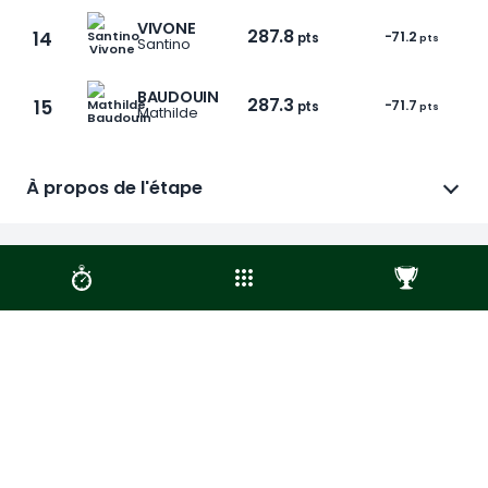
VIVONE
287.8
14
-71.2
pts
pts
Santino
BAUDOUIN
287.3
15
-71.7
pts
pts
Mathilde
1 / 6
À propos de l'étape