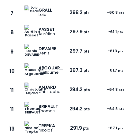
GRALL
298.2
7
-60.8
pts
pts
Loic
PASSET
297.9
8
-61.1
pts
pts
Aurélien
DEVAIRE
297.7
9
-61.3
pts
pts
Denis
ARGOUARCH
297.3
10
-61.7
pts
pts
Guillaume
ANJARD
294.2
11
-64.8
pts
pts
Christophe
BRIFAULT
294.2
11
-64.8
pts
pts
Thomas
TREPKA
291.9
13
-67.1
pts
pts
Nikolaz'