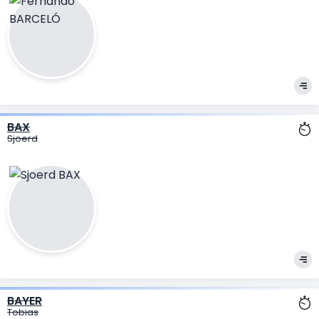
BAX
Sjoerd
BAYER
Tobias