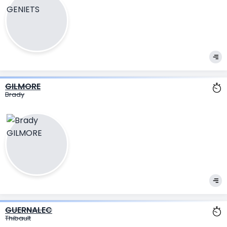
GILMORE
Brady
GUERNALEC
Thibault