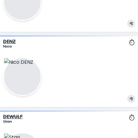
DENZ
Nico
DEWULF
Stan