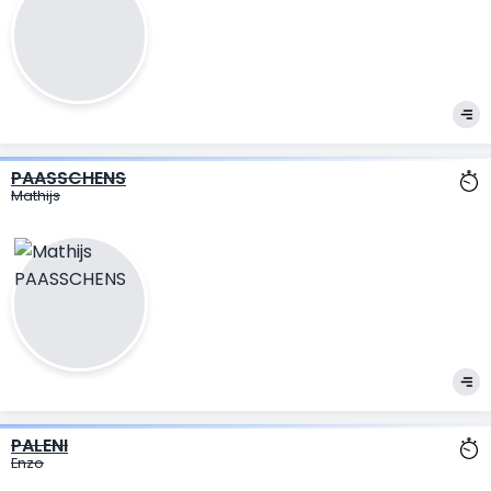
PAASSCHENS
Mathijs
PALENI
Enzo