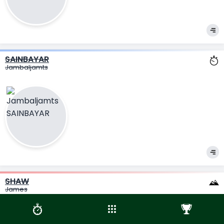
SAINBAYAR
Jambaljamts
SHAW
James