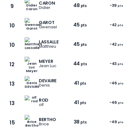
CARON
48
9
-39
pts
pts
Didier
GAROT
45
10
-42
pts
pts
Gwenael
LASSALLE
45
10
-42
pts
pts
Matthieu
MEYER
44
12
-43
pts
pts
Jean Luc
DEVAIRE
41
13
-46
pts
pts
Denis
ROD
41
13
-46
pts
pts
olf
1 / 9
BERTHO
38
15
-49
pts
pts
Brice