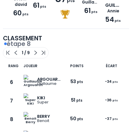
pts
Guillaume
61
david
GUILLOTEAU
pts
61
60
Annie
pts
pts
54
pts
CLASSEMENT
étape 8
RANG
JOUEUR
POINTS
ÉCART
ARGOUARCH
53
6
-34
pts
pts
Guillaume
KIKI
51
7
-36
pts
pts
Super
BERRY
50
8
-37
pts
pts
Benoit