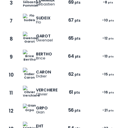
POMMIER
69
3
-8
pts
pts
Sébastien
SUDEIX
67
7
-10
pts
pts
Flo
GAROT
65
8
-12
pts
pts
Gwenael
BERTHO
64
9
-13
pts
pts
Brice
CARON
62
10
-15
pts
pts
Didier
VERCHIERE
61
11
-16
pts
pts
Olivier
GRPO
56
12
-21
pts
pts
Gian
EHT