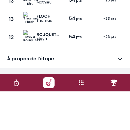
54
13
-23
pts
pts
Mathieu
FLOCH
54
13
-23
pts
pts
Thomas
ROUQUETTE
54
13
-23
pts
pts
Maya
1 / 9
À propos de l'étape