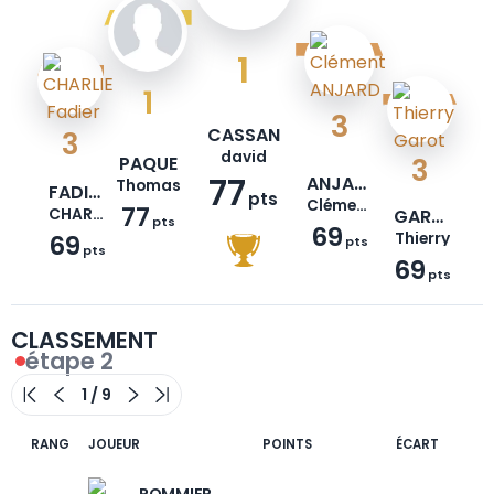
1
1
3
CASSAN
3
david
PAQUE
3
77
ANJARD
Thomas
FADIER
pts
Clément
77
CHARLIE
GAROT
pts
69
69
Thierry
pts
pts
69
pts
CLASSEMENT
étape 2
RANG
JOUEUR
POINTS
ÉCART