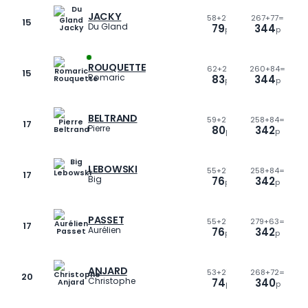
JACKY
58
+
21=
267
+
77=
33
+
9=
15
Du Gland
79
344
42
p
p
p
ROUQUETTE
62
+
21=
260
+
84=
38
+
9=
15
Romaric
83
344
47
p
p
p
BELTRAND
59
+
21=
258
+
84=
39
+
9=
17
Pierre
80
342
48
p
p
p
LEBOWSKI
55
+
21=
258
+
84=
31
+
9=
17
Big
76
342
40
p
p
p
PASSET
55
+
21=
279
+
63=
43
+
9=
17
Aurélien
76
342
52
p
p
p
ANJARD
53
+
21=
268
+
72=
38
+
9=
20
Christophe
74
340
47
p
p
p