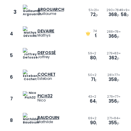
ARGOUARCH
51
+
21=
290
+
78=
49
+
9=
3
Guillaume
72
368
58
p
p
p
DEVAIRE
74
+
21=
288
+
78=
57
+
9=
4
95
Mathys
366
66
p
p
p
DEFOSSÉ
59
+
21=
279
+
83=
33
+
9=
5
Joffrey
80
362
42
p
p
p
COCHET
50
+
21=
281
+
77=
6
24
Esteban
71
358
p
p
p
PICH32
58
+
43
+
21=
279
+
77=
7
6
Nico
64
356
p
p
BAUDOUIN
69
+
21=
271
+
84=
46
+
9=
8
Mathilde
90
355
55
p
p
p