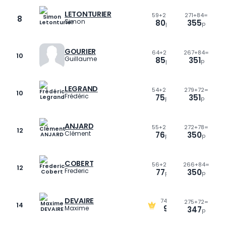
LETONTURIER
59
+
21=
271
+
84=
8
46
Simon
80
355
p
p
p
GOURIER
64
+
21=
267
+
84=
23
+
9=
10
Guillaume
85
351
32
p
p
p
LEGRAND
54
+
21=
279
+
72=
38
+
9=
10
Frédéric
75
351
47
p
p
p
ANJARD
55
+
21=
272
+
78=
36
+
9=
12
Clément
76
350
45
p
p
p
COBERT
56
+
21=
266
+
84=
38
+
9=
12
Frederic
77
350
47
p
p
p
DEVAIRE
74
+
21=
275
+
72=
41
+
9=
14
95
Maxime
347
50
p
p
p