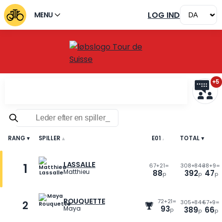
LOG IND
MENU
+5
Rangliste Tour de Suisse 2
RANG
SPILLER
E01
TOTAL
E02
▲
▲
▲
▲
▲
LASSALLE
1
67
+
21=
308
+
84=
38
+
9=
Matthieu
88
392
47
p
p
p
ROUQUETTE
72
+
21=
2
305
+
84=
57
+
9=
93
Maya
389
66
p
p
p