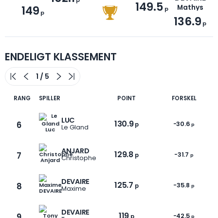
149.5
149
Mathys
p
p
136.9
p
ENDELIGT KLASSEMENT
RANG
SPILLER
POINT
FORSKEL
LUC
130.9
6
-30.6
p
p
Le Gland
ANJARD
129.8
7
-31.7
p
p
Christophe
DEVAIRE
125.7
8
-35.8
p
p
Maxime
DEVAIRE
119
9
-42.5
p
p