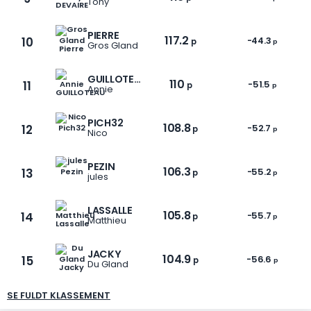
Tony
PIERRE
117.2
10
-44.3
p
p
Gros Gland
GUILLOTEAU
110
11
-51.5
p
p
Annie
1 / 5
PICH32
108.8
12
-52.7
p
p
Nico
PEZIN
106.3
13
-55.2
p
p
jules
LASSALLE
105.8
14
-55.7
p
p
Matthieu
JACKY
104.9
15
-56.6
p
p
Du Gland
SE FULDT KLASSEMENT