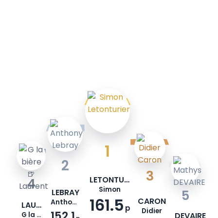
1
2
3
LETONTURIER
4
Simon
LEBRAY
5
161.5
CARON
Anthony
LAURENT
p
Didier
152.1
G la bière🍺
DEVAIRE
p