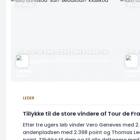
01 AUG.
04 JUL
DONOSTIA SAN SEBASTIAN KLASIKOA
TOUR
GUILLAUME MARTY REMPORTE LA COURSE
LEDER
Tillykke til de store vindere af Tour de F
Efter tre ugers løb vinder Vero Geneves med 
255.6
p
andenpladsen med 2.398 point og Thomas Lec
point. Tillykke til dem og til alle deltagere m