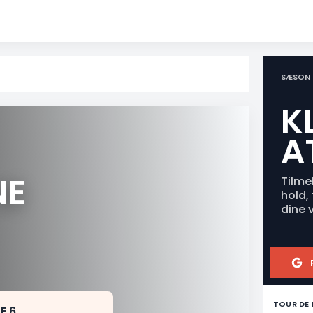
SÆSON 
K
A
NE
Tilme
hold,
dine 
TOUR DE
E 6