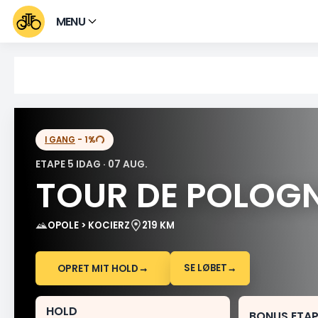
MENU
The Game of the Tour
2026
I GANG
- 1%
ETAPE 5 IDAG · 07 AUG.
TOUR DE POLOG
OPOLE > KOCIERZ
219 KM
SE LØBET
→
OPRET MIT HOLD
→
HOLD
BONUS ETAP