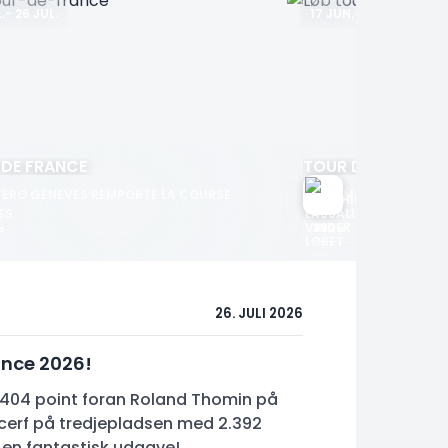
.
-
26 JUL.
17 JUN.
-
21 JUN.
 DE FRANCE
TOUR DE SUISSE
VERO GENEVES REMPORTE LA COURSE
MATTHIEU LASSA
26. JULI 2026
rance 2026!
2.404 point foran Roland Thomin på
2404
392
p
p
erf på tredjepladsen med 2.392
ed en fantastisk udgave!