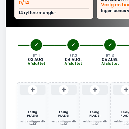
0/14
Vælg en bo
Ingen bonus 
14 ryttere mangler
ET.1
ET.2
ET.3
03 AUG.
04 AUG.
05 AUG.
Afsluttet
Afsluttet
Afsluttet
+
+
+
+
Ledig
Ledig
Ledig
Ledi
PLADS!
PLADS!
PLADS!
PLAD
Fuldendiggør dit
Fuldendiggør dit
Fuldendiggør dit
Fuldendigg
hold
hold
hold
hol