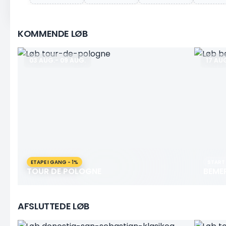
KOMMENDE LØB
03 AUG.
-
09 AUG.
17 AU
ETAPE I GANG - 1%
START
TOUR DE POLOGNE
BEME
AFSLUTTEDE LØB