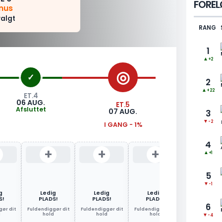
FOREL
nus
valgt
RANG
1
▲
+2
2
▲
+22
ET.4
ET.6
06 AUG.
08 AU
ET.5
Afsluttet
Komm
07 AUG.
3
▼
-2
I GANG - 1%
4
+
+
+
+
▲
+1
5
▼
-1
g
Ledig
Ledig
Ledig
Ledig
S!
PLADS!
PLADS!
PLADS!
PLADS!
6
ør dit
Fuldendiggør dit
Fuldendiggør dit
Fuldendiggør dit
Fuldendiggør 
d
hold
hold
hold
hold
▼
-4