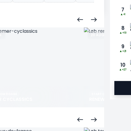
7
▲
+1
8
▲
+10
G.
20 AUG.
9
▲
+21
10
▲
+27
 OM 9 DAGE
START OM 12 DAGE
R CYCLASSICS
RENEWI TOUR