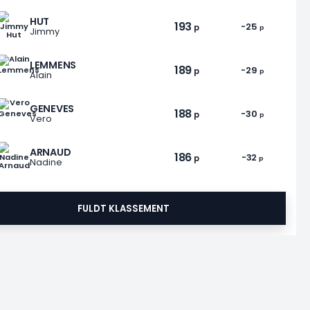
HUT
193
-25
p
p
Jimmy
LEMMENS
189
-29
p
p
Alain
23 AUG.
GENEVES
188
-30
p
p
Vero
ARNAUD
186
-32
p
p
Nadine
FULDT KLASSEMENT
START OM 15 DAGE
LA VUELTA CICLISTA A ESPAÑA