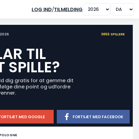
LOG IND
/
TILMELDING
3855 SPILLERE
2026
LAR TIL
T SPILLE?
ld dig gratis for at gemme dit
 følge dine point og udfordre
venner.
FORTSÆT MED GOOGLE
FORTSÆT MED FACEBOOK
 POLOGNE