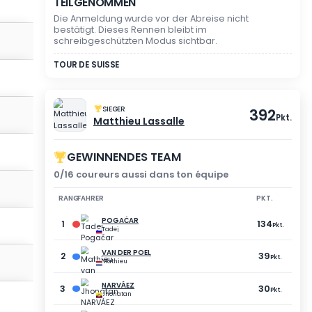
kt.
30
Pkt.
ZUSCHAUERMODUS
SIE HABEN AN DIESEM 
TEILGENOMMEN
kt.
28
Pkt.
Die Anmeldung wurde vor 
bestätigt. Dieses Rennen b
schreibgeschützten Modus
kt.
27
Pkt.
TOUR DE SUISSE
kt.
25
Pkt.
SIEGER
t.
25
Pkt.
Matthieu Lassa
kt.
25
GEWINNENDES TE
Pkt.
0/16 coureurs aussi dan
kt.
20
Pkt.
RANG
FAHRER