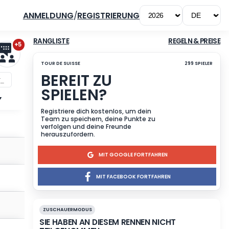
ANMELDUNG
/
REGISTRIERUNG
+5
RANGLISTE
TOUR DE SUISSE
BEREIT ZU
SPIELEN?
5
GESAMT
▲
▲
Registriere dich kostenlos
Team zu speichern, deine 
kt.
62
verfolgen und deine Freun
Pkt.
herauszufordern.
kt.
41
Pkt.
MIT GOOG
MIT FACEB
kt.
35
Pkt.