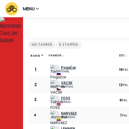
MENU
Fahrer Tour de Suiss
140 FAHRER
5 ETAPPEN
FAHRER
RANG
▲
▲
Pogačar
1
Tadej
VACEK
2
Mathias
FOSS
3
Tobias