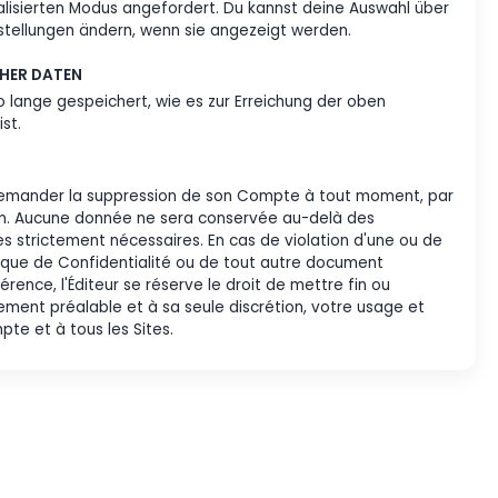
deiner Zustimmung können wir Google Analytics zur Re
nse zur Auslieferung von Werbung aktivieren. Wenn d
leiben personalisierte Werbesignale deaktiviert und Go
ich, im nicht personalisierten Modus angefordert. Du ka
oder die Cookie-Einstellungen ändern, wenn sie angeze
WAHRUNG TECHNISCHER DATEN
Daten werden nur so lange gespeichert, wie es zur Erre
wecke erforderlich ist.
OLÖSCHUNG
ur a la possibilité de demander la suppression de son C
act@lejeudutour.com. Aucune donnée ne sera conservé
légales ou techniques strictement nécessaires. En cas d
spositions de la Politique de Confidentialité ou de tout
x présentes par référence, l'Éditeur se réserve le droit 
 sans aucun avertissement préalable et à sa seule discré
rvices, à votre compte et à tous les Sites.