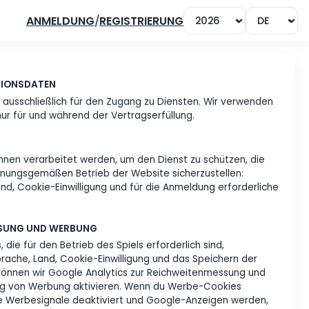
ANMELDUNG
/
REGISTRIERUNG
NG VON IDENTIFIKATIONSDATEN
der Nutzerkennung ausschließlich für den Zugang zu Di
onischen Kennungen nur für und während der Vertragserfü
SCHE DATEN
echnische Daten können verarbeitet werden, um den Die
messen und den ordnungsgemäßen Betrieb der Website s
Browser, Sprache, Land, Cookie-Einwilligung und für die
en.
S, REICHWEITENMESSUNG UND WERBUNG
verwendet Cookies, die für den Betrieb des Spiels erford
e für Anmeldung, Sprache, Land, Cookie-Einwilligung un