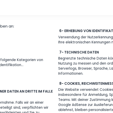
 du schreiben an:
6- ERHEBU
Verwendung 
Ihre elektr
7- TECHNI
Begrenzte t
rausgeber folgende Kategorien von
Nutzung zu 
ntität, Identifikation...
Serverlogs, 
Information
DRITTE
8- COOKIE
Die Website 
NBEZOGENER DATEN AN DRITTE IM FALLE
insbesonder