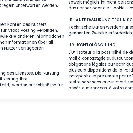
Teams. Mit 
usion/Übernahme. Falls wir an einer
Google AdSe
gung beteiligt sind, verpflichten wir
ablehnst, b
Daten zu gewährleisten und Sie zu
soweit mögl
Datenschutzregeln unterworfen werden.
das Banner 
9- AUFBE
 den sozialen Konten des Nutzers
Technische 
en Dienst für Cross‑Posting verbinden,
genannten Z
rmationen sowie alle anderen Informationen
n. Wir können Informationen über all
10- KONT
en über den Nutzer verfügbaren
L'Utilisate
mail à cont
obligations 
plusieurs di
 Bereitstellung des Dienstes. Die Nutzung
incorporé au
ige Identifizierung. Ihre
restreindre
nd Profilbild) werden ausschließlich für
accès aux se
et.