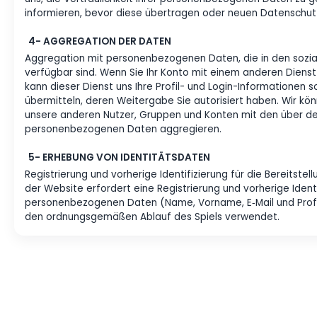
EINER FUSION/ÜBERNAHME
Vorabinformation und Opt‑out vor und nach einer F
Fusion, Übernahme oder sonstigen Vermögensübertra
uns, die Vertraulichkeit Ihrer personenbezogenen 
informieren, bevor diese übertragen oder neuen 
4- AGGREGATION DER DATEN
Aggregation mit personenbezogenen Daten, die in
verfügbar sind. Wenn Sie Ihr Konto mit einem ander
kann dieser Dienst uns Ihre Profil- und Login-Info
übermitteln, deren Weitergabe Sie autorisiert habe
unsere anderen Nutzer, Gruppen und Konten mit d
personenbezogenen Daten aggregieren.
5- ERHEBUNG VON IDENTITÄTSDATEN
Registrierung und vorherige Identifizierung für die
der Website erfordert eine Registrierung und vorher
personenbezogenen Daten (Name, Vorname, E‑Mail u
den ordnungsgemäßen Ablauf des Spiels verwend