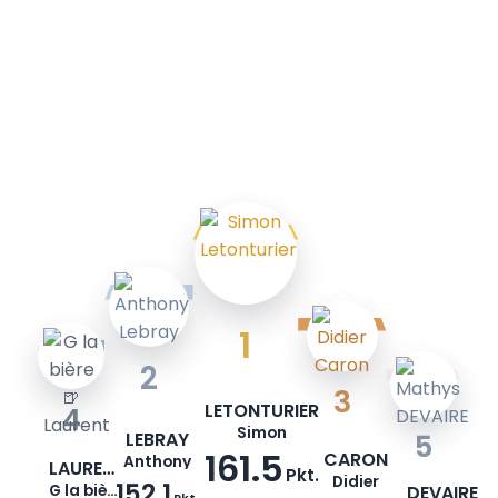
1
2
3
LETONTURIER
4
Simon
LEBRAY
5
161.5
CARON
Anthony
LAURENT
Pkt.
Didier
152.1
G la bière🍺
DEVAIRE
Pkt.