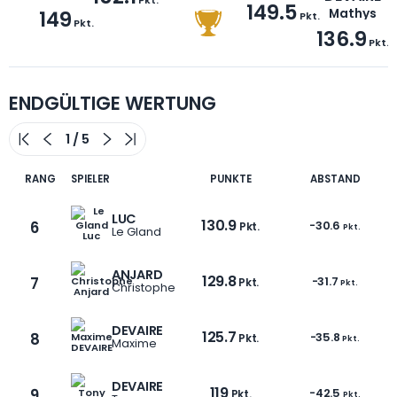
149.5
149
Mathys
Pkt.
Pkt.
136.9
Pkt.
ENDGÜLTIGE WERTUNG
RANG
SPIELER
PUNKTE
ABSTAND
LUC
130.9
6
-30.6
Pkt.
Pkt.
Le Gland
ANJARD
129.8
7
-31.7
Pkt.
Pkt.
Christophe
DEVAIRE
125.7
8
-35.8
Pkt.
Pkt.
Maxime
DEVAIRE
119
9
-42.5
Pkt.
Pkt.