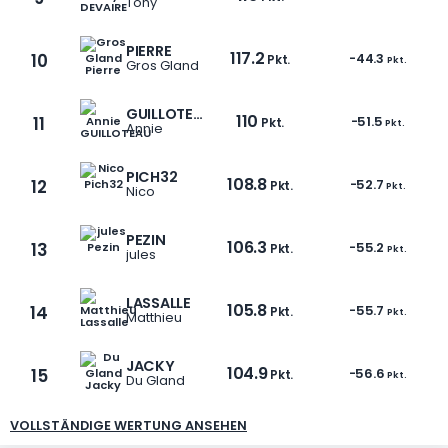
Tony
PIERRE
117.2
10
-44.3
Pkt.
Pkt.
Gros Gland
GUILLOTEAU
110
11
-51.5
Pkt.
Pkt.
Annie
1 / 5
PICH32
108.8
12
-52.7
Pkt.
Pkt.
Nico
PEZIN
106.3
13
-55.2
Pkt.
Pkt.
jules
LASSALLE
105.8
14
-55.7
Pkt.
Pkt.
Matthieu
JACKY
104.9
15
-56.6
Pkt.
Pkt.
Du Gland
VOLLSTÄNDIGE WERTUNG ANSEHEN