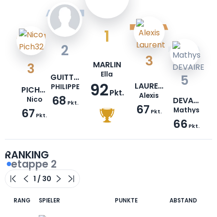
1
2
3
MARLIN
3
Ella
GUITTARD
5
92
LAURENT
PHILIPPE
PICH32
Pkt.
Alexis
68
Nico
DEVAIRE
Pkt.
67
67
Mathys
Pkt.
Pkt.
66
Pkt.
RANKING
etappe 2
RANG
SPIELER
PUNKTE
ABSTAND