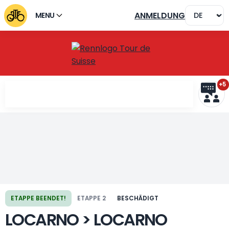
ANMELDUNG
MENU
+5
Vorherige Etappe
Nächste Etappe
ETAPPE BEENDET!
ETAPPE 2
BESCHÄDIGT
LOCARNO > LOCARNO