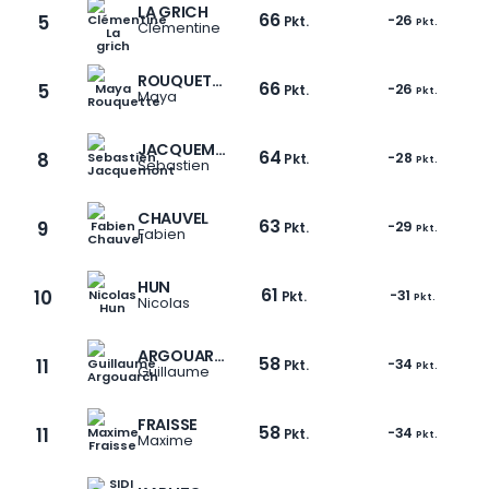
LA GRICH
66
5
-26
Pkt.
Pkt.
Clémentine
ROUQUETTE
66
5
-26
Pkt.
Pkt.
Maya
JACQUEMONT
64
8
-28
Pkt.
Pkt.
Sebastien
CHAUVEL
63
9
-29
Pkt.
Pkt.
Fabien
HUN
61
10
-31
Pkt.
Pkt.
Nicolas
ARGOUARCH
58
11
-34
Pkt.
Pkt.
Guillaume
FRAISSE
58
11
-34
Pkt.
Pkt.
Maxime