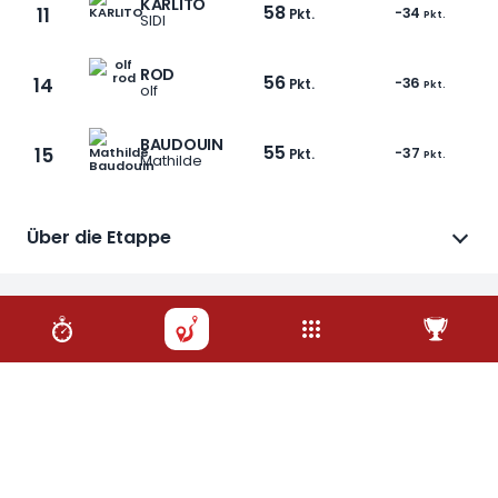
KARLITO
58
11
-34
Pkt.
Pkt.
SIDI
ROD
56
14
-36
Pkt.
Pkt.
olf
BAUDOUIN
55
15
-37
Pkt.
Pkt.
Mathilde
1 / 30
Über die Etappe