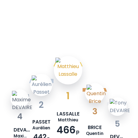
1
2
3
LASSALLE
4
Matthieu
PASSET
5
466
BRICE
Aurélien
DEVAIRE
p
Quentin
442
Maxime
DEVAIRE
p