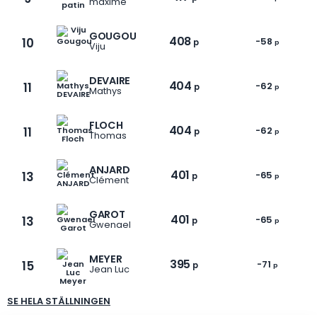
maxime
GOUGOU
408
10
-58
p
p
Viju
DEVAIRE
404
11
-62
p
p
Mathys
1 / 6
FLOCH
404
11
-62
p
p
Thomas
ANJARD
401
13
-65
p
p
Clément
GAROT
401
13
-65
p
p
Gwenael
MEYER
395
15
-71
p
p
Jean Luc
SE HELA STÄLLNINGEN