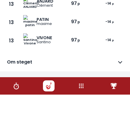
ANJARD
97
13
-14
p
p
Clément
PATIN
97
13
-14
p
p
maxime
VIVONE
97
13
-14
p
p
Santino
1 / 6
Om steget