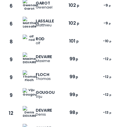
GAROT
102
6
-9
p
p
Gwenael
LASSALLE
102
6
-9
p
p
Matthieu
ROD
101
8
-10
p
p
olf
DEVAIRE
99
9
-12
p
p
Maxime
FLOCH
99
9
-12
p
p
Thomas
GOUGOU
99
9
-12
p
p
Viju
DEVAIRE
98
12
-13
p
p
Denis