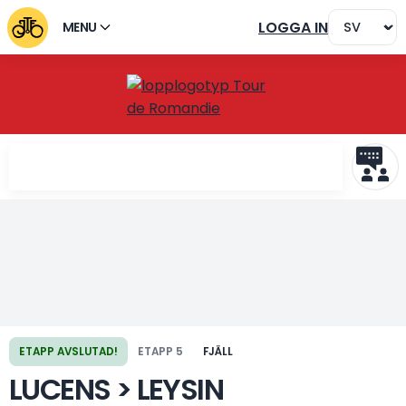
LOGGA IN
MENU
Föregående etapp
Nästa etapp
ETAPP AVSLUTAD!
ETAPP 5
FJÄLL
LUCENS > LEYSIN