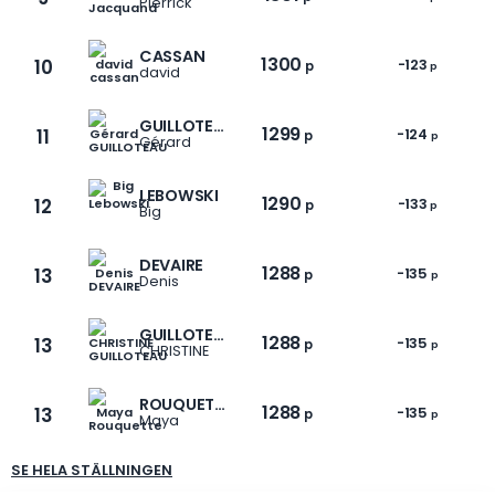
Pierrick
CASSAN
1300
10
-123
p
p
david
GUILLOTEAU
1299
11
-124
p
p
Gérard
1 / 9
LEBOWSKI
1290
12
-133
p
p
Big
DEVAIRE
1288
13
-135
p
p
Denis
GUILLOTEAU
1288
13
-135
p
p
CHRISTINE
ROUQUETTE
1288
13
-135
p
p
Maya
SE HELA STÄLLNINGEN