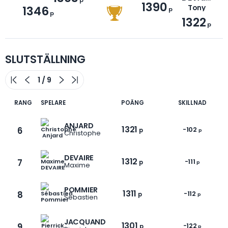
1390
1346
Tony
p
p
1322
p
SLUTSTÄLLNING
RANG
SPELARE
POÄNG
SKILLNAD
ANJARD
1321
6
-102
p
p
Christophe
DEVAIRE
1312
7
-111
p
p
Maxime
POMMIER
1311
8
-112
p
p
Sébastien
JACQUAND
1301
9
-122
p
p