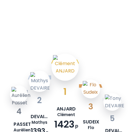
1
2
3
ANJARD
4
Clément
DEVAIRE
5
1423
SUDEIX
Mathys
PASSET
p
Flo
1393
Aurélien
DEVAIRE
p