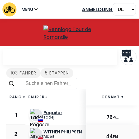
ANMELDUNG
MENU
Fahrer Tour de Romandie 
103 FAHRER
5 ETAPPEN
FAHRER
VORWORT
GESAMT
E0
RANG
▲
▲
▲
▲
Pogačar
1
9
14
Pkt.
P
76
Tadej
Pkt.
WITHEN PHILIPSEN
2
8
10
Pkt.
P
44
Albert
Pkt.