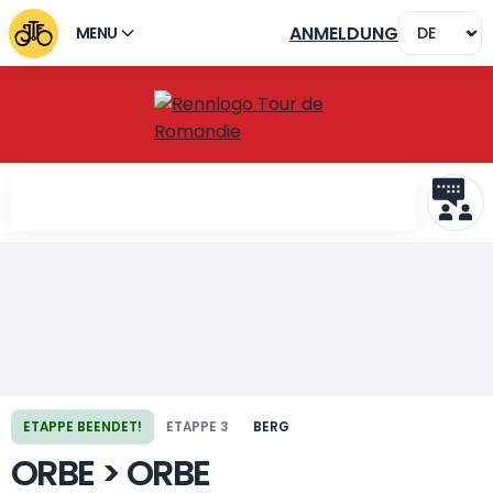
ANMELDUNG
MENU
Vorherige Etappe
Nächste Etappe
ETAPPE BEENDET!
ETAPPE 3
BERG
ORBE > ORBE