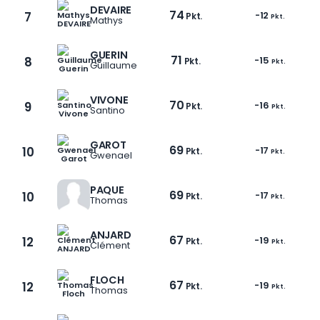
DEVAIRE
74
7
-12
Pkt.
Pkt.
Mathys
GUERIN
71
8
-15
Pkt.
Pkt.
Guillaume
VIVONE
70
9
-16
Pkt.
Pkt.
Santino
GAROT
69
10
-17
Pkt.
Pkt.
Gwenael
PAQUE
69
10
-17
Pkt.
Pkt.
Thomas
ANJARD
67
12
-19
Pkt.
Pkt.
Clément
FLOCH
67
12
-19
Pkt.
Pkt.
Thomas