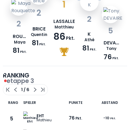
1
2
2
LASSALLE
2
Matthieu
BRICE
5
86
K
Quentin
ROUQUETTE
Pkt.
Athé
81
Maya
DEVAIRE
Pkt.
81
81
Tony
Pkt.
Pkt.
76
Pkt.
RANKING
etappe 3
RANG
SPIELER
PUNKTE
ABSTAND
EHT
76
5
-10
Pkt.
Pkt.
Mathieu