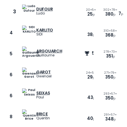
DUFOUR
20
+
5=
302
+
78=
3
7
Ludo
25
380
p
p
p
KARLITO
310
+
58=
4
38
10
SIDI
368
p
p
p
ARGOUARCH
278
+
73=
50
5
p
0
Guillaume
351
p
p
GAROT
24
+
5=
271
+
79=
6
10
Gwenael
29
350
p
p
p
SEIXAS
293
+
57=
6
43
-6
Paul
350
p
p
p
BRICE
291
+
57=
8
40
8
Quentin
348
p
p
p