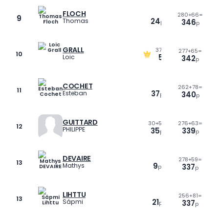
FLOCH
280
+
66=
9
24
10
Thomas
346
p
p
p
GRALL
37
+
21=
277
+
65=
10
58
10
Loic
342
p
p
p
COCHET
262
+
78=
11
37
0
Esteban
340
p
p
p
GUITTARD
30
+
5=
276
+
63=
12
0
PHILIPPE
35
339
p
p
p
DEVAIRE
278
+
59=
13
9
0
Mathys
337
p
p
p
LIHTTU
256
+
81=
13
21
0
Sápmi
337
p
p
p