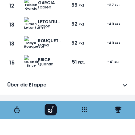
GARCIA
55
12
-37
Pkt.
Pkt.
Fabien
LETONTURIER
52
13
-40
Pkt.
Pkt.
Simon
ROUQUETTE
52
13
-40
Pkt.
Pkt.
Maya
BRICE
51
15
-41
Pkt.
Pkt.
Quentin
Über die Etappe
1 / 12