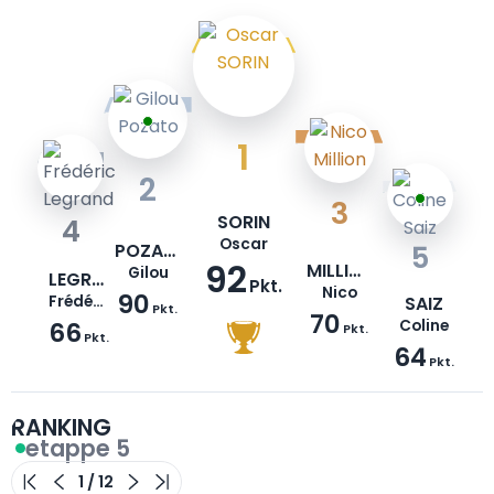
1
2
3
SORIN
4
Oscar
POZATO
5
92
MILLION
Gilou
LEGRAND
Pkt.
Nico
90
Frédéric
SAIZ
Pkt.
70
66
Coline
Pkt.
Pkt.
64
Pkt.
RANKING
etappe 5