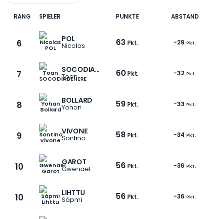
RANG
SPIELER
PUNKTE
ABSTAND
POL
63
6
-29
Pkt.
Pkt.
Nicolas
SOCODIABEHERE
60
7
-32
Pkt.
Pkt.
Toan
BOLLARD
59
8
-33
Pkt.
Pkt.
Yohan
VIVONE
58
9
-34
Pkt.
Pkt.
Santino
GAROT
56
10
-36
Pkt.
Pkt.
Gwenael
LIHTTU
56
10
-36
Pkt.
Pkt.
Sápmi