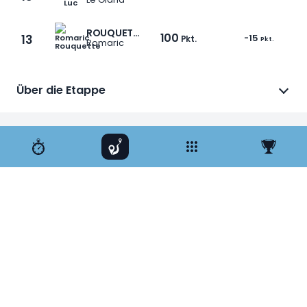
ROUQUETTE
100
13
-15
Pkt.
Pkt.
Romaric
Über die Etappe