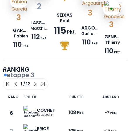
2
3
SEIXAS
3
Paul
LASSALLE
3
115
ARGOUARCH
Matthieu
GARCIA
Pkt.
Guillaume
112
Fabien
GENEVES
Pkt.
110
110
Thierry
Pkt.
Pkt.
110
Pkt.
RANKING
etappe 3
RANG
SPIELER
PUNKTE
ABSTAND
COCHET
108
6
-7
Pkt.
Pkt.
Esteban
BRICE
105
-10