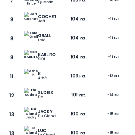
7
Pkt.
Pkt.
Quentin
COCHET
104
8
-11
Pkt.
Pkt.
Jeff
GRALL
104
8
-11
Pkt.
Pkt.
Loic
KARLITO
104
8
-11
Pkt.
Pkt.
SIDI
K
103
11
-12
Pkt.
Pkt.
Athé
SUDEIX
101
12
-14
Pkt.
Pkt.
Flo
1 / 12
JACKY
100
13
-15
Pkt.
Pkt.
Du Gland
LUC
100
13
-15
Pkt.
Pkt.
Le Gland