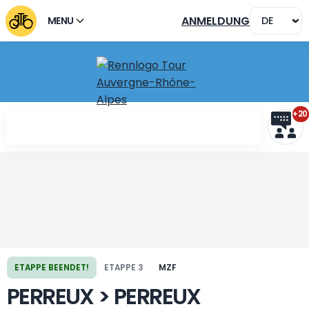
ANMELDUNG
MENU
+20
Vorherige Etappe
Nächste Etappe
ETAPPE BEENDET!
ETAPPE 3
MZF
PERREUX > PERREUX