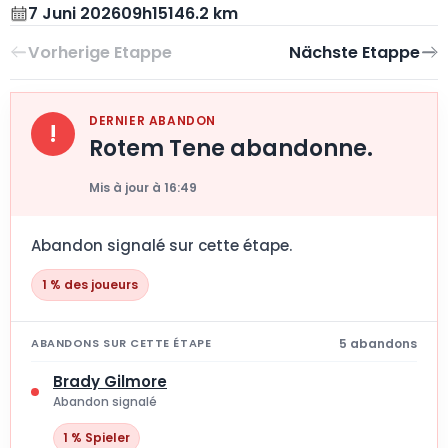
7 Juni 2026
09h15
146.2 km
DERNIER ABANDON
!
Rotem Tene abandonne.
Mis à jour à 16:49
Abandon signalé sur cette étape.
1 % des joueurs
5 abandons
ABANDONS SUR CETTE ÉTAPE
Brady Gilmore
Abandon signalé
1 % Spieler