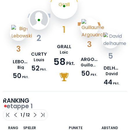
1
2
3
GRALL
3
Loic
CURTY
5
58
ARGOUARCH
Louis
LEBOWSKI
Pkt.
Guillaume
52
Big
DELHAUME
Pkt.
50
50
David
Pkt.
Pkt.
44
Pkt.
RANKING
etappe 1
RANG
SPIELER
PUNKTE
ABSTAND