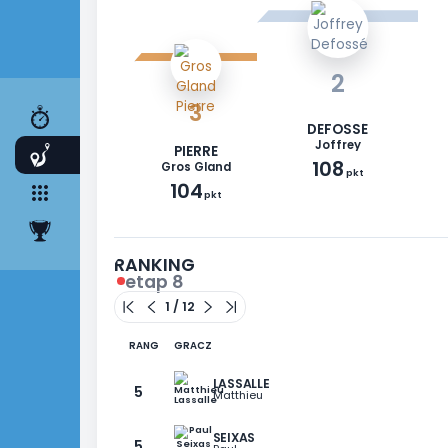
WYŚCIG
ETAPY
DRUŻYNA
KLASYFIKACJA
2
3
DEFOSSÉ
Joffrey
PIERRE
108
Gros Gland
pkt
104
pkt