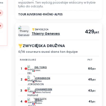
TRYB WIDZENIA
NIE BRAŁEŚ UDZIAŁU
Rejestracja nie została 
wyjazdem. Ten wyścig poz
15 abandons
tylko do odczytu.
5 % gracze
TOUR AUVERGNE-RHÔNE-AL
1 % gracze
ZWYCIĘZCA
Thierry Geneve
ZWYCIĘSKA DRUŻ
0/16 coureurs aussi dan
RANG
KOLARZ