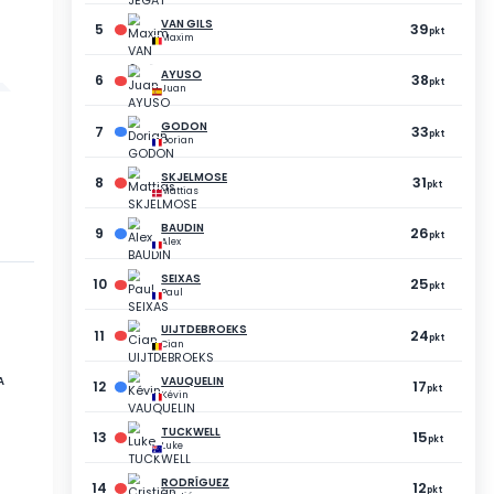
5
GENEVES
Thierry
102
pkt