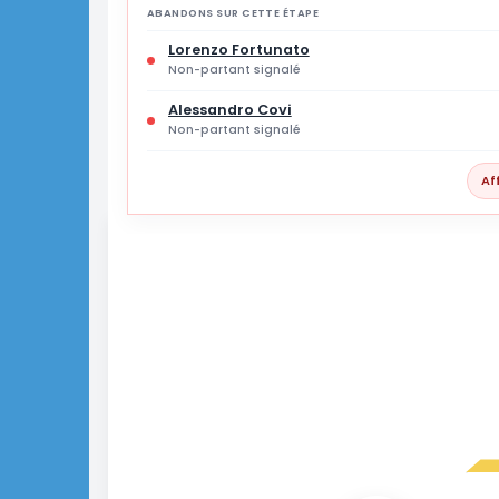
2 % des joueurs
ABANDONS SUR CETTE ÉTAPE
Lorenzo Fortunato
Non-partant signalé
Alessandro Covi
Non-partant signalé