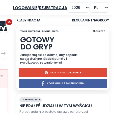
LOGOWANIE
/
REJESTRACJA
+20
KLASYFIKACJA
TOUR AUVERGNE-RHÔNE-ALPES
GOTOWY
DO GRY?
ON
Zarejestruj się za darmo, a
swoją drużynę, śledzić punk
rywalizować ze znajomymi
KONTYN
Mis à jour à 16:51
KONTYNUUJ