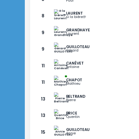
RANKING
etap 8
RANG
GRACZ
LASSALLE
5
Matthieu
SEIXAS
5
Paul
LAURENT
8
G la bière🍺
GRANDHAYE
9
Laurent
GUILLOTEAU
9
Gérard