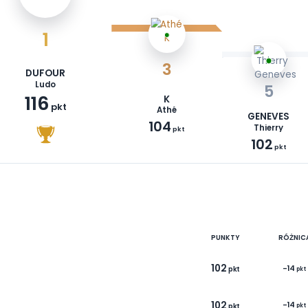
1
3
DUFOUR
Ludo
116
K
pkt
Athé
104
pkt