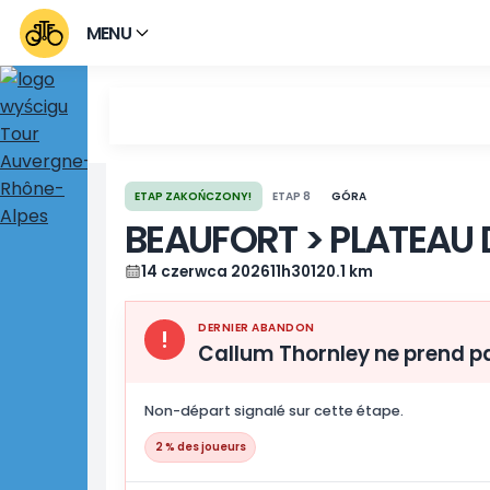
MENU
ETAP ZAKOŃCZONY!
ETAP 8
GÓRA
BEAUFORT > PLAT
14 czerwca 2026
11h30
120.1 km
DERNIER ABANDON
!
Callum Thornley ne p
Non-départ signalé sur cette étape.