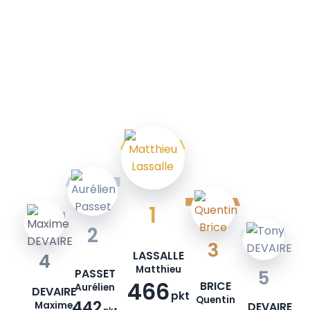
1
2
3
LASSALLE
4
Matthieu
PASSET
5
466
BRICE
Aurélien
DEVAIRE
pkt
Quentin
442
Maxime
DEVAIRE
pkt