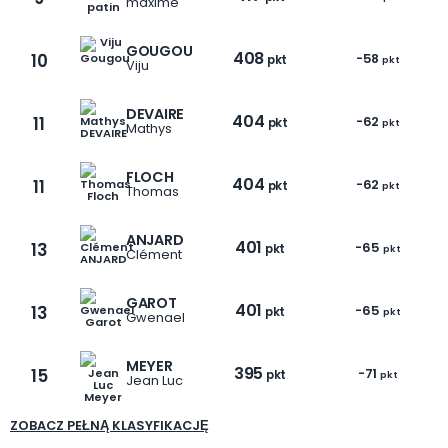
maxime
GOUGOU
408
10
-58
pkt
pkt
Viju
DEVAIRE
404
11
-62
pkt
pkt
Mathys
1 / 6
FLOCH
404
11
-62
pkt
pkt
Thomas
ANJARD
401
13
-65
pkt
pkt
Clément
GAROT
401
13
-65
pkt
pkt
Gwenael
MEYER
395
15
-71
pkt
pkt
Jean Luc
ZOBACZ PEŁNĄ KLASYFIKACJĘ