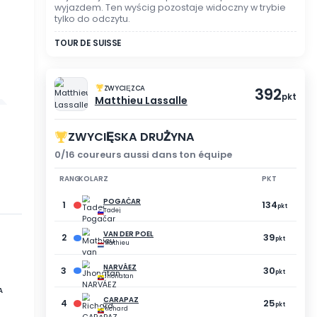
TRYB WIDZENIA
NIE BRAŁEŚ UDZIAŁU
Rejestracja nie została 
wyjazdem. Ten wyścig poz
tylko do odczytu.
TOUR DE SUISSE
ZWYCIĘZCA
Matthieu Lassa
ZWYCIĘSKA DRUŻ
5
0/16 coureurs aussi dan
DEFOSSÉ
Joffrey
RANG
KOLARZ
362
pkt