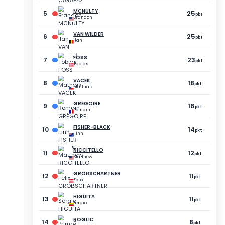
PUNKTY
RÓŻNICA
58
-34
pkt
pkt
56
-36
pkt
pkt
55
-37
pkt
pkt
55
-37
pkt
pkt
351
-41
pkt
pkt