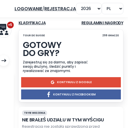
LOGOWANIE
/
REJESTRACJA
+5
KLASYFIKACJA
TOUR DE SUISSE
GOTOWY
DO GRY?
Zarejestruj się za darmo, a
swoją drużynę, śledzić punk
rywalizować ze znajomymi
KONTYN
KONTYNUUJ