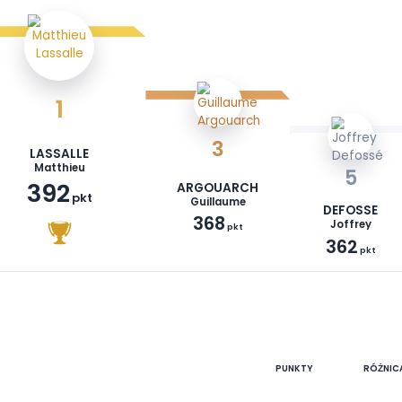
1
3
LASSALLE
Matthieu
392
ARGOUARCH
pkt
Guillaume
368
pkt