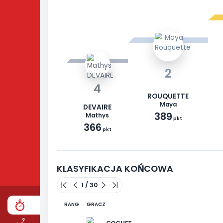
2
4
ROUQUETTE
Maya
DEVAIRE
389
Mathys
pkt
366
pkt
WYŚCIG