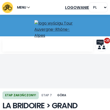
LOGOWANIE
MENU
+20
ETAP ZAKOŃCZONY!
ETAP 7
GÓRA
Poprzedni etap
Następny etap
LA BRIDOIRE > GRAND