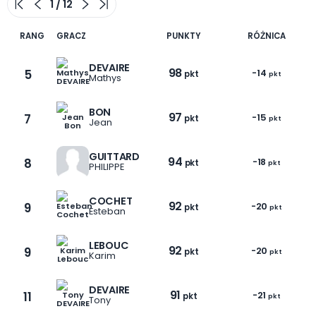
RANG
GRACZ
PUNKTY
RÓŻNICA
DEVAIRE
98
5
-14
pkt
pkt
Mathys
BON
97
7
-15
pkt
pkt
Jean
GUITTARD
94
8
-18
pkt
pkt
PHILIPPE
COCHET
92
9
-20
pkt
pkt
Esteban
LEBOUC
92
9
-20
pkt
pkt
Karim
DEVAIRE
91
11
-21
pkt
pkt
Tony