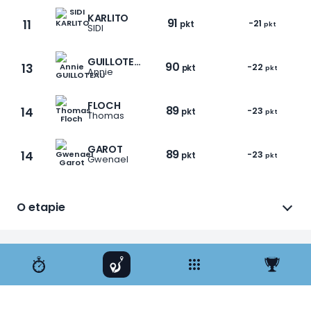
KARLITO
91
11
-21
pkt
pkt
SIDI
GUILLOTEAU
90
13
-22
pkt
pkt
Annie
FLOCH
89
14
-23
pkt
pkt
Thomas
GAROT
89
14
-23
pkt
pkt
Gwenael
O etapie
1 / 12