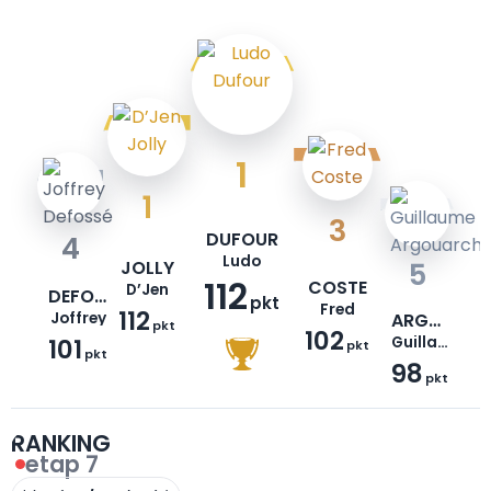
1
1
3
DUFOUR
4
Ludo
JOLLY
5
112
COSTE
D’Jen
DEFOSSÉ
pkt
Fred
112
Joffrey
ARGOUARCH
pkt
102
101
Guillaume
pkt
pkt
98
pkt
RANKING
etap 7