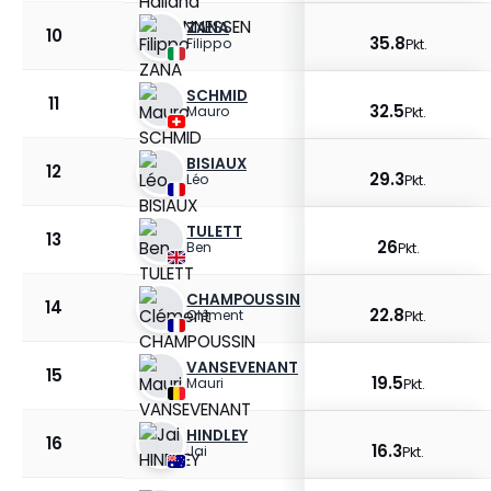
ZANA
10
35.8
Filippo
Pkt.
SCHMID
11
32.5
Mauro
Pkt.
BISIAUX
12
29.3
Léo
Pkt.
TULETT
13
26
Ben
Pkt.
CHAMPOUSSIN
14
22.8
Clément
Pkt.
VANSEVENANT
15
19.5
Mauri
Pkt.
HINDLEY
16
16.3
Jai
Pkt.