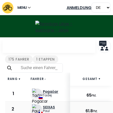
ANMELDUNG
MENU
Fahrer Liège - Bastogne -
175 FAHRER
1 ETAPPEN
FAHRER
GESAMT
RANG
▲
▲
▲
Pogačar
1
65
Tadej
Pkt.
SEIXAS
2
61.8
Paul
Pkt.