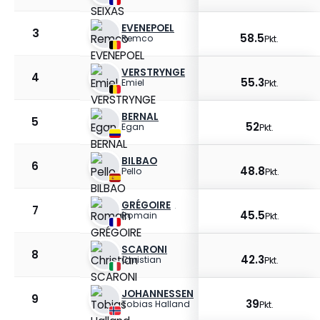
EVENEPOEL
3
58.5
Remco
Pkt.
VERSTRYNGE
4
55.3
Emiel
Pkt.
BERNAL
5
52
Egan
Pkt.
BILBAO
6
48.8
Pello
Pkt.
GRÉGOIRE
7
45.5
Romain
Pkt.
SCARONI
8
42.3
Christian
Pkt.
JOHANNESSEN
9
39
Tobias Halland
Pkt.