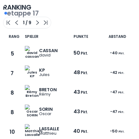
RANKING
etappe 17
RANG
SPIELER
PUNKTE
ABSTAND
CASSAN
50
5
-40
Pkt.
Pkt.
david
KP
48
7
-42
Pkt.
Pkt.
Jules
BRETON
43
8
-47
Pkt.
Pkt.
Rémy
SORIN
43
8
-47
Pkt.
Pkt.
Oscar
LASSALLE
40
10
-50
Pkt.
Pkt.
Matthieu