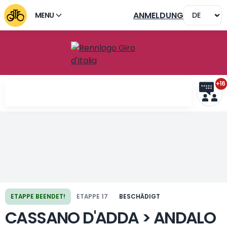
ANMELDUNG
MENU
+16
Vorherige Etappe
Nächste Etappe
ETAPPE BEENDET!
ETAPPE 17
BESCHÄDIGT
CASSANO D'ADDA > ANDALO