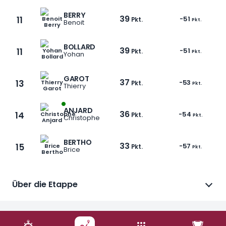
BERRY
39
11
-51
Pkt.
Pkt.
Benoit
BOLLARD
39
11
-51
Pkt.
Pkt.
Yohan
GAROT
37
13
-53
Pkt.
Pkt.
Thierry
ANJARD
36
14
-54
1 / 9
Pkt.
Pkt.
Christophe
BERTHO
33
15
-57
Pkt.
Pkt.
Brice
Über die Etappe