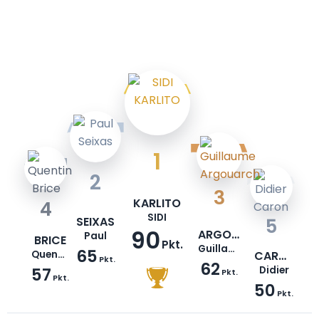
1
2
3
KARLITO
4
SIDI
SEIXAS
5
90
ARGOUARCH
Paul
BRICE
Pkt.
Guillaume
65
Quentin
CARON
Pkt.
62
57
Didier
Pkt.
Pkt.
50
Pkt.