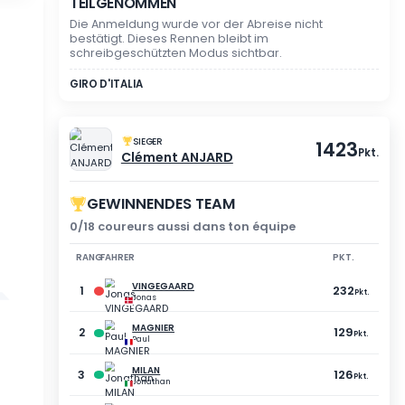
ZUSCHAUERMODUS
SIE HABEN AN DIESEM 
TEILGENOMMEN
Die Anmeldung wurde vor 
bestätigt. Dieses Rennen b
schreibgeschützten Modus
GIRO D'ITALIA
SIEGER
Clément ANJA
GEWINNENDES TE
0/18 coureurs aussi dan
RANG
FAHRER