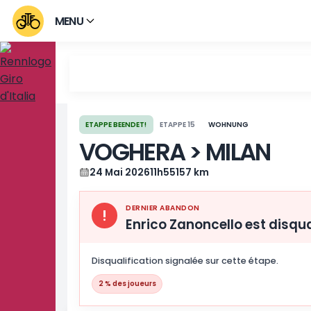
MENU
ETAPPE BEENDET!
ETAPPE 15
WOHNUNG
VOGHERA > MILA
24 Mai 2026
11h55
157 km
DERNIER ABANDON
!
Enrico Zanoncello est
Disqualification signalée sur cette ét