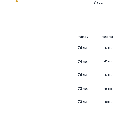
3
LAURENT
G la bière🍺
91
GARCIA
Pkt.
JULIEN
80
Pkt.