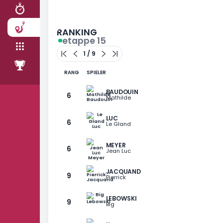
2
RENNEN
4
ETAPPEN
LA GRICH
TEAM
Clémentine
ROD
82
olf
Pkt.
RANGLISTE
78
Pkt.
RANKING
etappe 15
RANG
SPIELER
BAUDOUIN
6
Mathilde
LUC
6