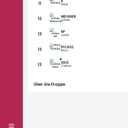
Le Gland
MEYER
6
Jean Luc
JACQUAND
9
Pierrick
LEBOWSKI
9
Big
K
11
Athé
MEUNIER
12
Julien
1 / 9
KP
13
Jules
PICH32
13
Nico