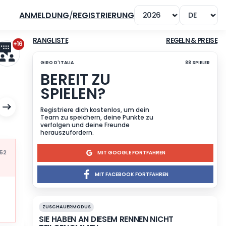
ANMELDUNG
/
REGISTRIERUNG
+16
RANGLISTE
GIRO D'ITALIA
BEREIT ZU
SPIELEN?
Registriere dich kostenlos
Team zu speichern, deine 
verfolgen und deine Freun
herauszufordern.
Mis à jour à 16:52
MIT GOOG
MIT FACEB