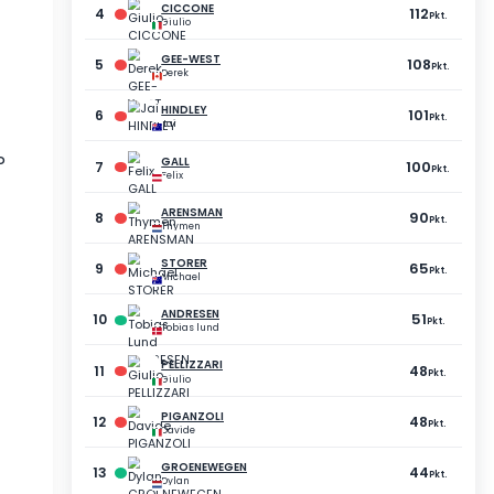
5
POZATO
Gilou
77
Pkt.
PUNKTE
ABSTAND
74
-17
Pkt.
Pkt.
74
-17
Pkt.
Pkt.