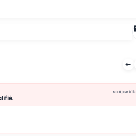
N
 disqualifié.
ape.