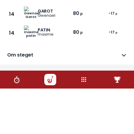
GAROT
80
14
-17
p
p
Gwenael
PATIN
80
14
-17
p
p
maxime
1 / 6
Om steget