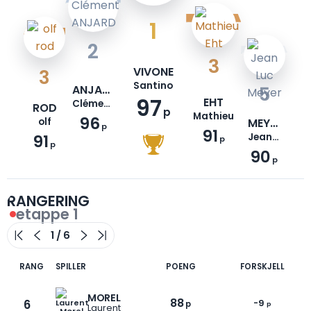
1
2
3
VIVONE
3
Santino
ANJARD
5
97
EHT
Clément
ROD
p
Mathieu
96
olf
MEYER
p
91
91
Jean Luc
p
p
90
p
RANGERING
etappe 1
RANG
SPILLER
POENG
FORSKJELL
MOREL
88
6
-9
p
p
Laurent