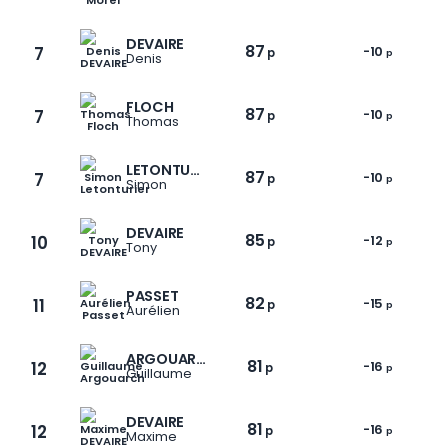
DEVAIRE
87
7
-10
p
p
Denis
FLOCH
87
7
-10
p
p
Thomas
LETONTURIER
87
7
-10
p
p
Simon
DEVAIRE
85
10
-12
p
p
Tony
PASSET
82
11
-15
p
p
Aurélien
ARGOUARCH
81
12
-16
p
p
Guillaume
DEVAIRE
81
12
-16
p
p
Maxime