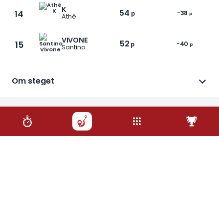
K
54
14
-38
p
p
Athé
VIVONE
52
15
-40
p
p
Santino
Om steget