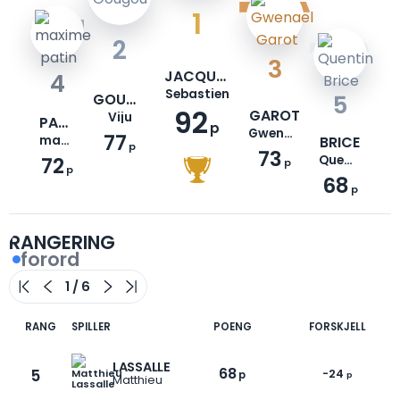
1
2
3
JACQUEMONT
4
Sebastien
GOUGOU
5
92
GAROT
Viju
PATIN
p
Gwenael
77
maxime
BRICE
p
73
72
Quentin
p
p
68
p
RANGERING
forord
RANG
SPILLER
POENG
FORSKJELL
LASSALLE
68
5
-24
p
p
Matthieu