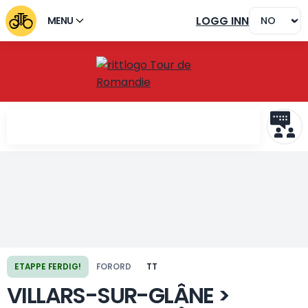
LOGG INN
MENU
ETAPPE FERDIG!
FORORD
TT
Forrige etappe
Neste etappe
VILLARS-SUR-GLÂNE >