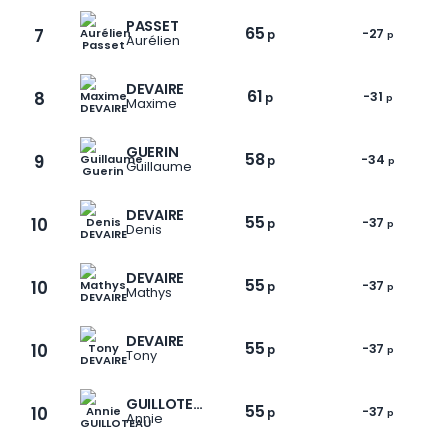
PASSET
65
7
-27
p
p
Aurélien
DEVAIRE
61
8
-31
p
p
Maxime
GUERIN
58
9
-34
p
p
Guillaume
DEVAIRE
55
10
-37
p
p
Denis
DEVAIRE
55
10
-37
p
p
Mathys
DEVAIRE
55
10
-37
p
p
Tony
1 / 6
GUILLOTEAU
55
10
-37
p
p
Annie