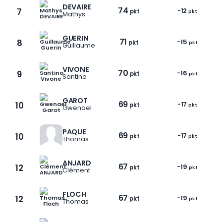
DEVAIRE
74
7
-12
pkt
pkt
Mathys
GUERIN
71
8
-15
pkt
pkt
Guillaume
VIVONE
70
9
-16
pkt
pkt
Santino
GAROT
69
10
-17
pkt
pkt
Gwenael
PAQUE
69
10
-17
pkt
pkt
Thomas
ANJARD
67
12
-19
pkt
pkt
Clément
FLOCH
67
12
-19
pkt
pkt
Thomas