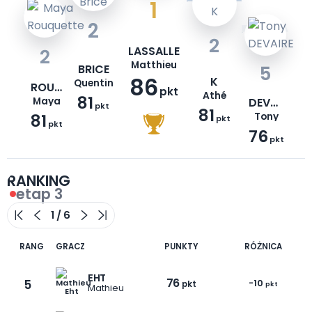
1
2
2
LASSALLE
2
Matthieu
BRICE
5
86
K
Quentin
ROUQUETTE
pkt
Athé
81
Maya
DEVAIRE
pkt
81
81
Tony
pkt
pkt
76
pkt
RANKING
etap 3
RANG
GRACZ
PUNKTY
RÓŻNICA
EHT
76
5
-10
pkt
pkt
Mathieu