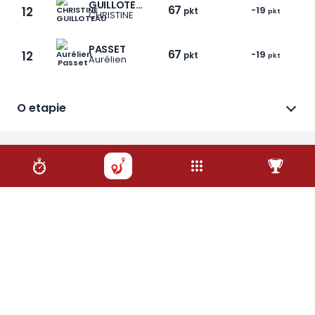
GUILLOTEAU
67
12
-19
pkt
pkt
CHRISTINE
PASSET
67
12
-19
pkt
pkt
Aurélien
1 / 6
O etapie