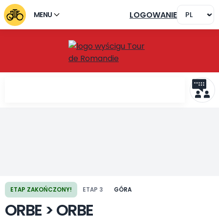
LOGOWANIE
MENU
Poprzedni etap
Następny etap
ETAP ZAKOŃCZONY!
ETAP 3
GÓRA
ORBE > ORBE