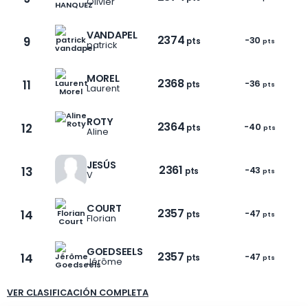
Olivier
VANDAPEL
2374
9
-30
pts
pts
patrick
MOREL
2368
11
-36
pts
pts
Laurent
1 / 381
ROTY
2364
12
-40
pts
pts
Aline
JESÚS
2361
13
-43
pts
pts
V
COURT
2357
14
-47
pts
pts
Florian
GOEDSEELS
2357
14
-47
pts
pts
Jérôme
VER CLASIFICACIÓN COMPLETA