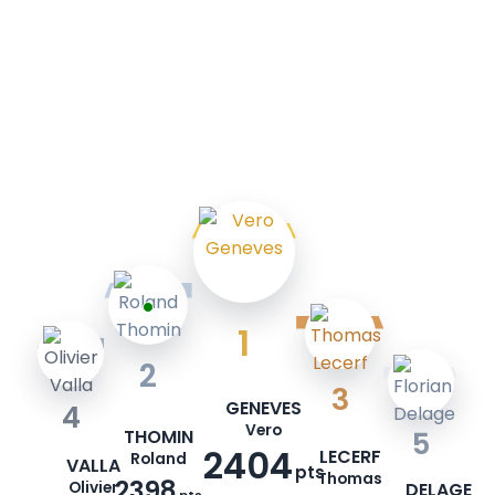
1
2
3
GENEVES
4
Vero
THOMIN
5
2404
LECERF
Roland
VALLA
pts
Thomas
2398
Olivier
DELAGE
pts