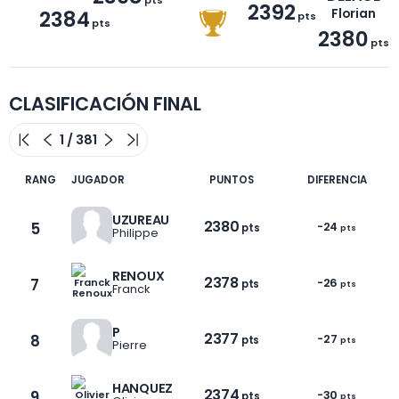
2392
2384
Florian
pts
pts
2380
pts
CLASIFICACIÓN FINAL
RANG
JUGADOR
PUNTOS
DIFERENCIA
UZUREAU
2380
5
-24
pts
pts
Philippe
RENOUX
2378
7
-26
pts
pts
Franck
P
2377
8
-27
pts
pts
Pierre
HANQUEZ
2374
9
-30
pts
pts