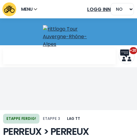
LOGG INN
MENU
+20
Forrige etappe
Neste etappe
ETAPPE FERDIG!
ETAPPE 3
LAG TT
PERREUX > PERREUX