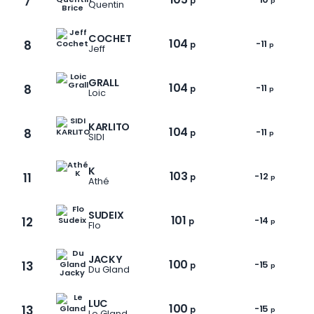
7
p
p
Quentin
COCHET
104
8
-11
p
p
Jeff
GRALL
104
8
-11
p
p
Loic
KARLITO
104
8
-11
p
p
SIDI
K
103
11
-12
p
p
Athé
SUDEIX
101
12
-14
p
p
Flo
1 / 12
JACKY
100
13
-15
p
p
Du Gland
LUC
100
13
-15
p
p
Le Gland