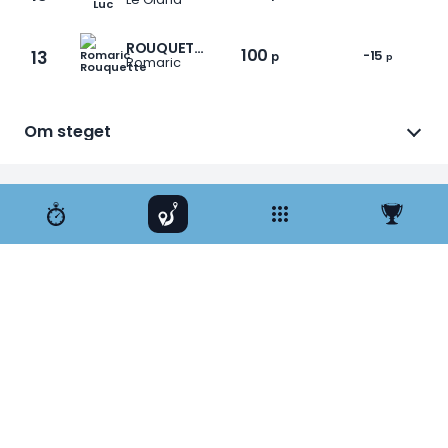
ROUQUETTE
100
13
-15
p
p
Romaric
Om steget