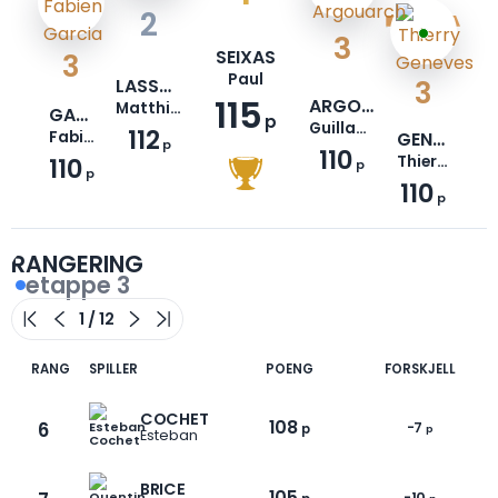
2
3
SEIXAS
3
Paul
LASSALLE
3
115
ARGOUARCH
Matthieu
GARCIA
p
Guillaume
112
Fabien
GENEVES
p
110
110
Thierry
p
p
110
p
RANGERING
etappe 3
RANG
SPILLER
POENG
FORSKJELL
COCHET
108
6
-7
p
p
Esteban
BRICE
105
-10