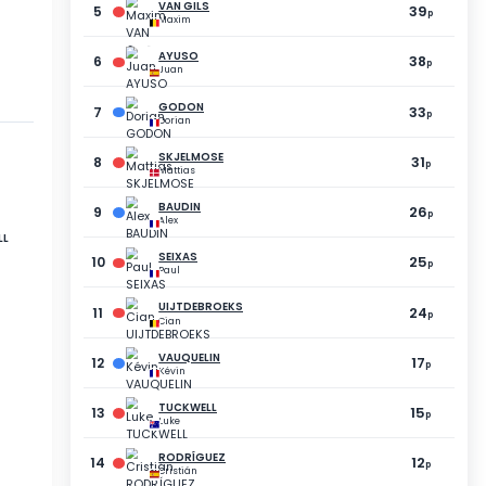
5
POPA
Tudor
13
p
POENG
FORSKJELL