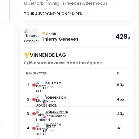
TILSYNSMODUS
DU DELTOK IKKE I DETT
2 abandons
Registreringen ble ikke val
løpet forblir synlig i skriv
TOUR AUVERGNE-RHÔNE-AL
VINNER
Thierry Geneve
VINNENDE LAG
0/16 coureurs aussi dan
RANG
RYTTER