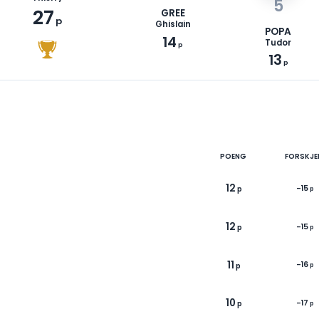
1
3
GENEVES
Thierry
27
GREE
p
Ghislain
14
p