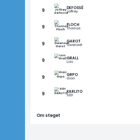
JACKY
6
Du Gland
PICH32
6
Nico
BOULBES
8
jean-michel
BOLLARD
9
Yohan
DEFOSSÉ
9
Joffrey
FLOCH
9
Thomas
GAROT
9
Gwenael