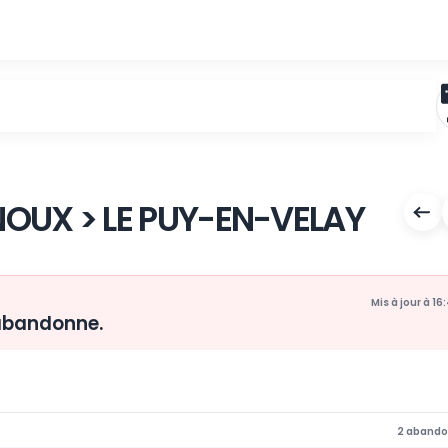
-VINOUX > LE PUY-EN-VE
nsdijk abandonne.