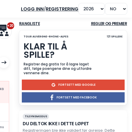
LOGG INN
/
REGISTRERING
+20
RANGLISTE
TOUR AUVERGNE-RHÔNE-ALPES
KLAR TIL Å
SPILLE?
LAY
Registrer deg gratis for å l
ditt, følge poengene dine 
vennene dine.
FORTSET
Mis à jour à 16:49
FORTSETT