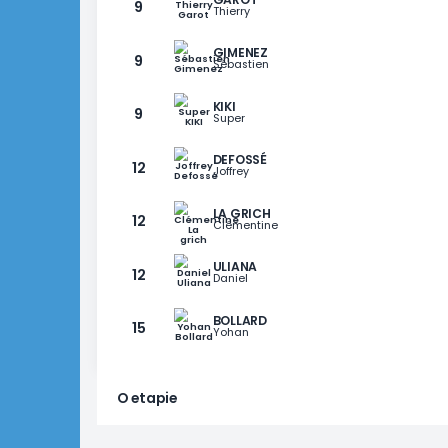
RANG
GRACZ
POPA
5
Tudor
GAROT
7
Gwenael
POL
7
Nicolas
GAROT
9
Thierry
GIMENEZ
9
Sébastien
KIKI
9
Super
DEFOSSÉ
12
Joffrey