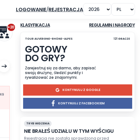
LOGOWANIE
/
REJESTRACJA
+20
KLASYFIKACJA
TOUR AUVERGNE-RHÔNE-ALPES
GOTOWY
DO GRY?
Zarejestruj się za darmo, a
swoją drużynę, śledzić punk
rywalizować ze znajomymi
KONTYN
Mis à jour à 16:49
KONTYNUUJ