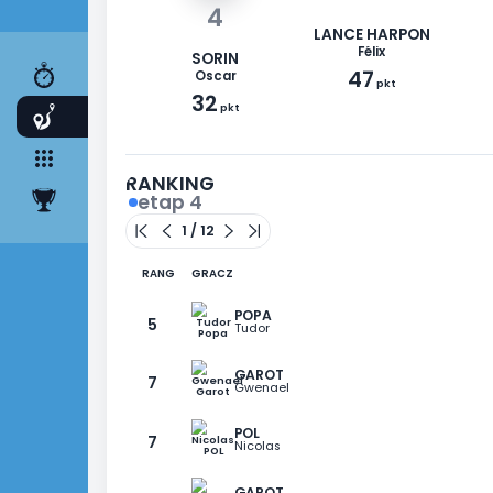
WYŚCIG
ETAPY
2
DRUŻYNA
4
KLASYFIKACJA
LANCE HARP
Félix
SORIN
47
Oscar
pkt
32
pkt
RANKING
etap 4