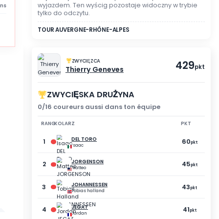
TRYB WIDZENIA
NIE BRAŁEŚ UDZIAŁU
Rejestracja nie została 
wyjazdem. Ten wyścig poz
2 abandons
tylko do odczytu.
TOUR AUVERGNE-RHÔNE-AL
ZWYCIĘZCA
Thierry Geneve
ZWYCIĘSKA DRUŻ
0/16 coureurs aussi dan
RANG
KOLARZ