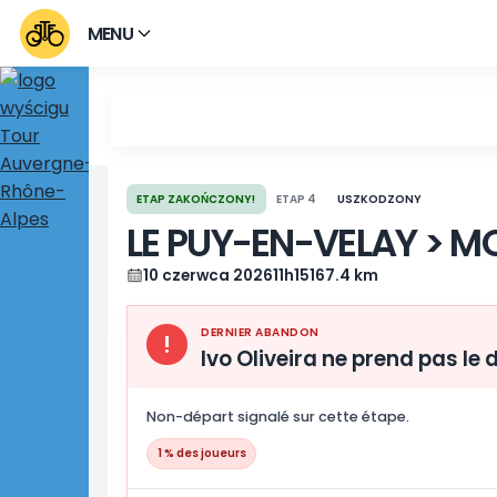
MENU
ETAP ZAKOŃCZONY!
ETAP 4
USZKODZONY
LE PUY-EN-VELA
10 czerwca 2026
11h15
167.4 km
DERNIER ABANDON
!
Ivo Oliveira ne prend 
Non-départ signalé sur cette étape.