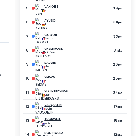
5
CANÉVET
Antoine
30
pkt