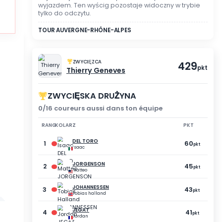
TRYB WIDZENIA
NIE BRAŁEŚ UDZIAŁU
2 abandons
Rejestracja nie została 
wyjazdem. Ten wyścig poz
tylko do odczytu.
TOUR AUVERGNE-RHÔNE-AL
ZWYCIĘZCA
Thierry Geneve
ZWYCIĘSKA DRUŻ
0/16 coureurs aussi dan
RANG
KOLARZ