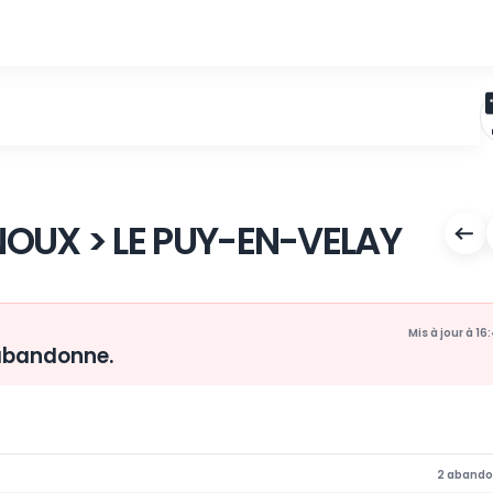
-VINOUX > LE PUY-EN-VE
nsdijk abandonne.