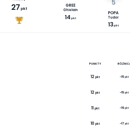
1
3
GENEVES
Thierry
27
GREE
pkt
Ghislain
14
pkt