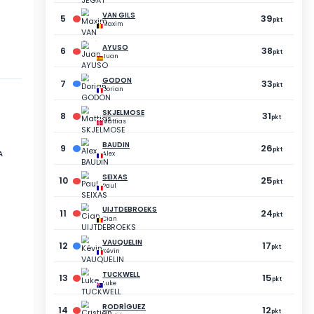
5
POPA
Tudor
13
pkt
PUNKTY
RÓŻNICA