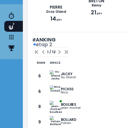
WYŚCIG
ETAPY
2
DRUŻYNA
3
BRETON
KLASYFIKACJA
Rémy
PIERRE
21
Gros Gland
pkt
14
pkt
RANKING
etap 2
RANG
GRACZ