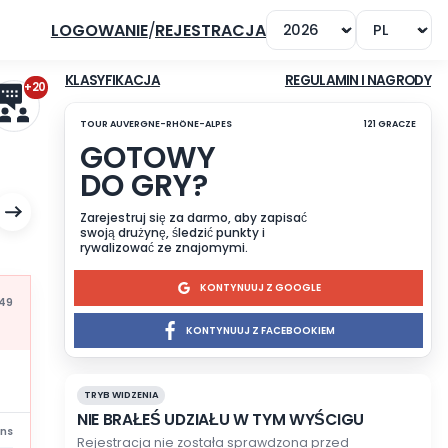
LOGOWANIE
/
REJESTRACJA
+20
KLASYFIKACJA
TOUR AUVERGNE-RHÔNE-ALPES
GOTOWY
DO GRY?
LAY
Zarejestruj się za darmo, a
swoją drużynę, śledzić punk
rywalizować ze znajomymi
KONTYN
Mis à jour à 16:49
KONTYNUUJ