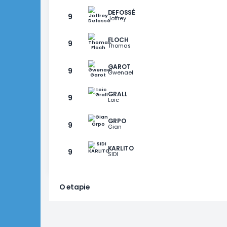
JACKY
6
Du Gland
PICH32
6
Nico
BOULBES
8
jean-michel
BOLLARD
9
Yohan
DEFOSSÉ
9
Joffrey
FLOCH
9
Thomas
GAROT
9
Gwenael