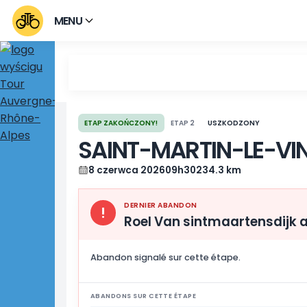
MENU
ETAP ZAKOŃCZONY!
ETAP 2
USZKODZONY
SAINT-MARTIN-LE
8 czerwca 2026
09h30
234.3 km
DERNIER ABANDON
!
Roel Van sintmaarte
Abandon signalé sur cette étape.