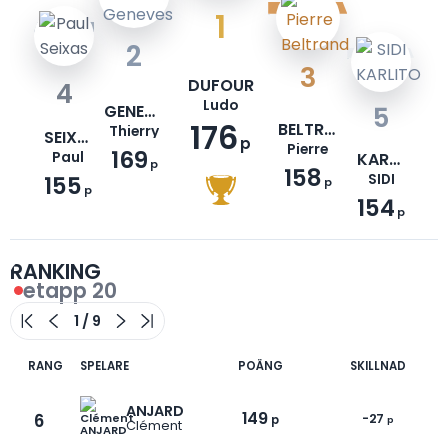
1
2
3
DUFOUR
4
Ludo
GENEVES
5
176
BELTRAND
Thierry
SEIXAS
p
Pierre
169
Paul
KARLITO
p
158
155
SIDI
p
p
154
p
RANKING
etapp 20
RANG
SPELARE
POÄNG
SKILLNAD
ANJARD
149
6
-27
p
p
Clément