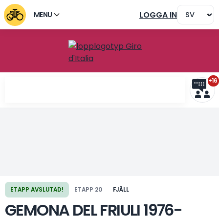
LOGGA IN
MENU
+16
ETAPP AVSLUTAD!
ETAPP 20
FJÄLL
Föregående etapp
Nästa etapp
GEMONA DEL FRIULI 1976-