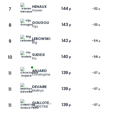
HENAUX
144
7
-32
p
p
Xavier
GOUGOU
143
8
-33
p
p
Viju
LEBOWSKI
142
9
-34
p
p
Big
SUDEIX
140
10
-36
p
p
Flo
ANJARD
139
11
-37
p
p
Christophe
DEVAIRE
139
11
-37
p
p
Mathys
1 / 9
GUILLOTEAU
139
11
-37
p
p
CHRISTINE