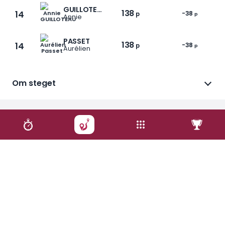
GUILLOTEAU
138
14
-38
p
p
Annie
PASSET
138
14
-38
p
p
Aurélien
Om steget