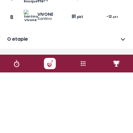
VIVONE
81
8
-12
pkt
pkt
Santino
O etapie