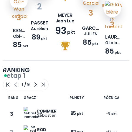
2
3
MEYER
3
Jean Luc
PASSET
3
93
GARCIA
Aurélien
KENOBI
pkt
JULIEN
89
Obi-Wan
LAURENT
pkt
85
85
G la bière🍺
pkt
pkt
85
pkt
RANKING
etap 1
RANG
GRACZ
PUNKTY
RÓŻNICA
POMMIER
85
3
-8
pkt
pkt
Sébastien
ROD
82
-11