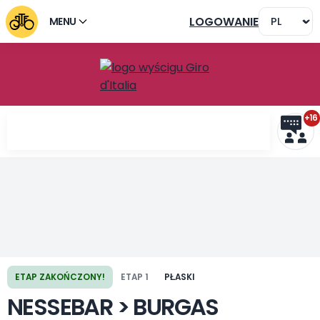
LOGOWANIE
MENU
+16
Poprzedni etap
Następny etap
ETAP ZAKOŃCZONY!
ETAP 1
PŁASKI
NESSEBAR > BURGAS