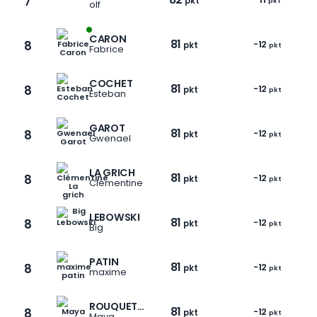
7
pkt
pkt
olf
CARON
81
8
-12
pkt
pkt
Fabrice
COCHET
81
8
-12
pkt
pkt
Esteban
GAROT
81
8
-12
pkt
pkt
Gwenael
LA GRICH
81
8
-12
pkt
pkt
Clémentine
LEBOWSKI
81
8
-12
pkt
pkt
Big
1 / 9
PATIN
81
8
-12
pkt
pkt
maxime
ROUQUETTE
81
8
-12
pkt
pkt
Maya