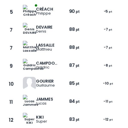
CRÉACH
90
5
-5
pt
pt
Philippe
DEVAIRE
88
7
-7
pt
pt
Denis
LASSALLE
88
7
-7
pt
pt
Matthieu
CAMPDORAS
87
9
-8
pt
pt
Galdric
GOURIER
85
10
-10
pt
pt
Guillaume
JAMMES
84
11
-11
pt
pt
Lucas
KIKI
83
12
-12
pt
pt
Super