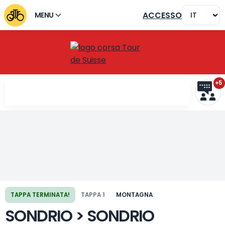
ACCESSO
MENU
+5
Tappa precedente
Tappa successiva
TAPPA TERMINATA!
TAPPA 1
MONTAGNA
SONDRIO > SONDRIO