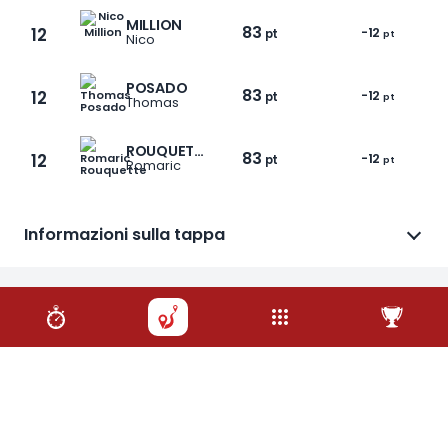
MILLION
83
12
-12
pt
pt
Nico
POSADO
83
12
-12
pt
pt
Thomas
ROUQUETTE
83
12
-12
pt
pt
Romaric
1 / 30
Informazioni sulla tappa