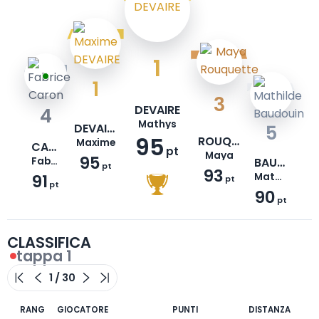
1
1
3
DEVAIRE
4
Mathys
DEVAIRE
5
95
ROUQUETTE
Maxime
CARON
pt
Maya
95
Fabrice
BAUDOUIN
pt
93
91
Mathilde
pt
pt
90
pt
CLASSIFICA
tappa 1
RANG
GIOCATORE
PUNTI
DISTANZA