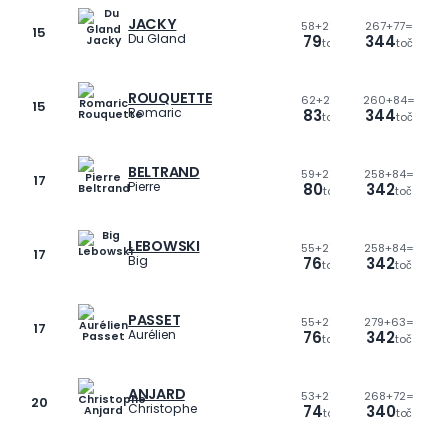
JACKY
58
+
21=
267
+
77=
33
+
9=
15
Du Gland
79
344
42
toč
toč
toč
ROUQUETTE
62
+
21=
260
+
84=
38
+
9=
15
Romaric
83
344
47
toč
toč
toč
BELTRAND
59
+
21=
258
+
84=
39
+
9=
17
Pierre
80
342
48
toč
toč
toč
LEBOWSKI
55
+
21=
258
+
84=
31
+
9=
17
Big
76
342
40
toč
toč
toč
PASSET
55
+
21=
279
+
63=
43
+
9=
17
Aurélien
76
342
52
toč
toč
toč
ANJARD
53
+
21=
268
+
72=
38
+
9=
20
Christophe
74
340
47
toč
toč
toč