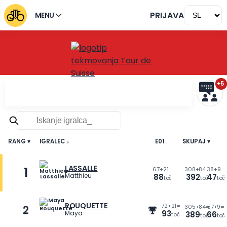
PRIJAVA
MENU
+5
Lestvica Tour de Suisse 20
RANG
IGRALEC
E01
SKUPAJ
E02
▲
▲
▲
▲
▲
LASSALLE
1
67
+
21=
308
+
84=
38
+
9=
Matthieu
88
392
47
toč
toč
toč
ROUQUETTE
72
+
21=
2
305
+
84=
57
+
9=
93
Maya
389
66
toč
toč
toč