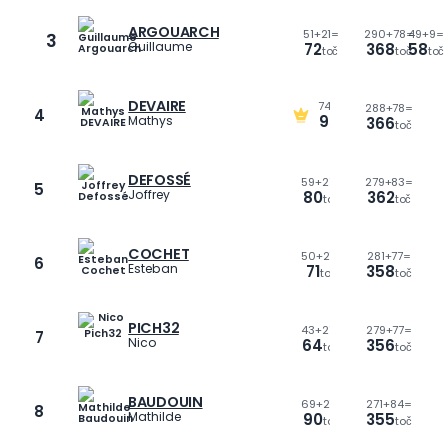
ARGOUARCH
51
+
21=
290
+
78=
49
+
9=
3
Guillaume
72
368
58
toč
toč
toč
DEVAIRE
74
+
21=
288
+
78=
57
+
9=
4
95
Mathys
366
66
toč
toč
toč
DEFOSSÉ
59
+
21=
279
+
83=
33
+
9=
5
Joffrey
80
362
42
toč
toč
toč
COCHET
50
+
21=
281
+
77=
6
24
Esteban
71
358
toč
toč
toč
PICH32
58
+
43
+
21=
279
+
77=
7
67
Nico
64
356
toč
toč
BAUDOUIN
69
+
21=
271
+
84=
46
+
9=
8
Mathilde
90
355
55
toč
toč
toč