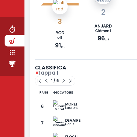
CORSA
TAPPE
SQUADRA
2
CLASSIFICA
3
ANJARD
Clément
ROD
96
olf
pt
91
pt
CLASSIFICA
tappa 1