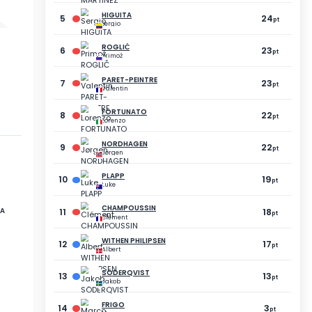
5
MEYER
Jean Luc
90
pt