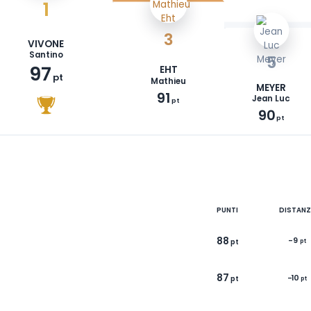
1
3
VIVONE
Santino
97
EHT
pt
Mathieu
91
pt