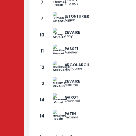
RANG
GIOCATORE
MOREL
6
Laurent
DEVAIRE
7
Denis
FLOCH
7
Thomas
LETONTURIER
7
Simon
DEVAIRE
10
Tony
PASSET
11
Aurélien