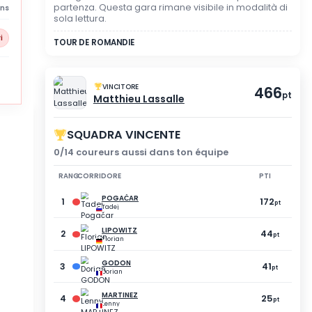
MODALITÀ SPETTATORE
NON HAI PARTECIPAT
La registrazione non è sta
partenza. Questa gara rima
3 abandons
sola lettura.
82 % giocatori
TOUR DE ROMANDIE
VINCITORE
Matthieu Lassa
SQUADRA VINCEN
0/14 coureurs aussi dan
RANG
CORRIDORE