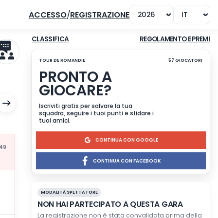
ACCESSO
/
REGISTRAZIONE
CLASSIFICA
TOUR DE ROMANDIE
PRONTO A
GIOCARE?
Iscriviti gratis per salvare l
squadra, seguire i tuoi punt
tuoi amici.
CONTINU
Mis à jour à 16:49
CONTINUA