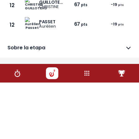
GUILLOTEAU
67
12
-19
pts
pts
CHRISTINE
PASSET
67
12
-19
pts
pts
Aurélien
1 / 6
Sobre la etapa