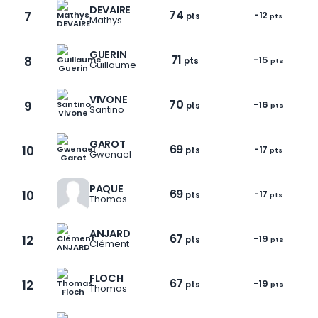
DEVAIRE
74
7
-12
pts
pts
Mathys
GUERIN
71
8
-15
pts
pts
Guillaume
VIVONE
70
9
-16
pts
pts
Santino
GAROT
69
10
-17
pts
pts
Gwenael
PAQUE
69
10
-17
pts
pts
Thomas
ANJARD
67
12
-19
pts
pts
Clément
FLOCH
67
12
-19
pts
pts
Thomas