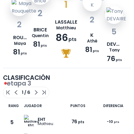
1
2
2
LASSALLE
2
Matthieu
BRICE
5
86
K
Quentin
ROUQUETTE
pts
Athé
81
Maya
DEVAIRE
pts
81
81
Tony
pts
pts
76
pts
CLASIFICACIÓN
etapa 3
RANG
JUGADOR
PUNTOS
DIFERENCIA
EHT
76
5
-10
pts
pts
Mathieu