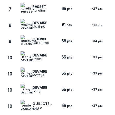
PASSET
65
7
-27
pts
pts
Aurélien
DEVAIRE
61
8
-31
pts
pts
Maxime
GUERIN
58
9
-34
pts
pts
Guillaume
DEVAIRE
55
10
-37
pts
pts
Denis
DEVAIRE
55
10
-37
pts
pts
Mathys
DEVAIRE
55
10
-37
pts
pts
Tony
1 / 6
GUILLOTEAU
55
10
-37
pts
pts
Annie