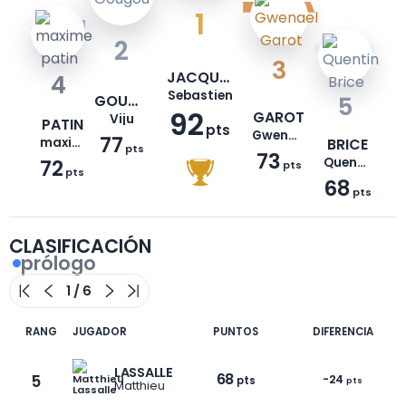
1
2
3
JACQUEMONT
4
Sebastien
GOUGOU
5
92
GAROT
Viju
PATIN
pts
Gwenael
77
maxime
BRICE
pts
73
72
Quentin
pts
pts
68
pts
CLASIFICACIÓN
prólogo
RANG
JUGADOR
PUNTOS
DIFERENCIA
LASSALLE
68
5
-24
pts
pts
Matthieu