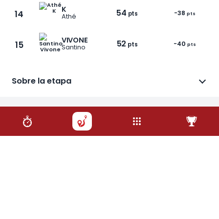
K
54
14
-38
pts
pts
Athé
VIVONE
52
15
-40
pts
pts
Santino
Sobre la etapa